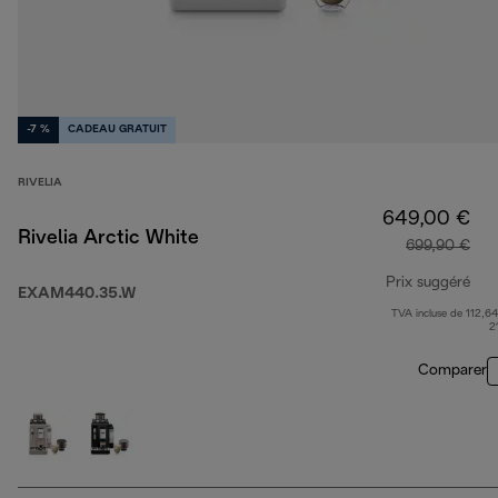
-7 %
CADEAU GRATUIT
RIVELIA
649,00 €
Rivelia Arctic White
699,90 €
Prix suggéré
EXAM440.35.W
TVA incluse de 112,64
pri
2
Comparer