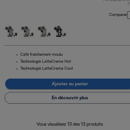
TVA incluse de 121,31
pri
2
Comparer
Café fraîchement moulu
Technologie LatteCrema Hot
Technologie LatteCrema Cool
Ajouter au panier
En découvrir plus
Vous visualisez 13 des 13 produits