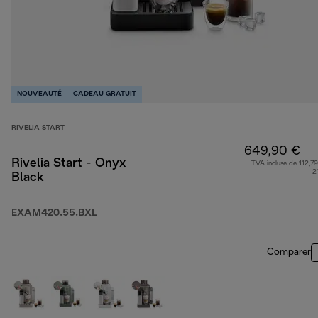
NOUVEAUTÉ
CADEAU GRATUIT
RIVELIA START
649,90 €
Rivelia Start - Onyx
TVA incluse de 112,79
2
Black
EXAM420.55.BXL
Comparer