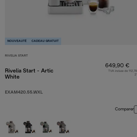
NOUVEAUTÉ
CADEAU GRATUIT
RIVELIA START
649,90 €
Rivelia Start - Artic
TVA incluse de 112,79
2
White
EXAM420.55.WXL
Comparer