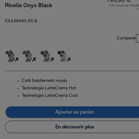
799,90 €
Rivelia Onyx Black
TVA incluse de 138,83
2
EXAM440.55.B
Comparer
Café fraîchement moulu
Technologie LatteCrema Hot
Technologie LatteCrema Cool
Ajouter au panier
En découvrir plus