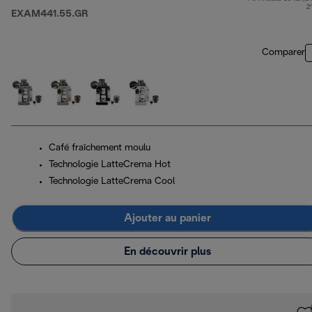
pri
2
EXAM441.55.GR
Comparer
Café fraîchement moulu
Technologie LatteCrema Hot
Technologie LatteCrema Cool
Ajouter au panier
En découvrir plus