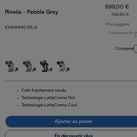
699,00 €
Rivelia - Pebble Grey
799,90 €
Prix suggéré
EXAM440.55.G
TVA incluse de 121,31
pri
2
Comparer
Café fraîchement moulu
Technologie LatteCrema Hot
Technologie LatteCrema Cool
Ajouter au panier
En découvrir plus