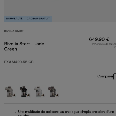
NOUVEAUTÉ
CADEAU GRATUIT
RIVELIA START
649,90 €
Rivelia Start - Jade
TVA incluse de 112,79
2
Green
EXAM420.55.GR
Comparer
Une multitude de boissons au choix par simple pression d’une