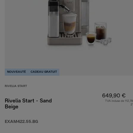
NOUVEAUTÉ
CADEAU GRATUIT
RIVELIA START
649,90 €
Rivelia Start - Sand
TVA incluse de 112,79
2
Beige
EXAM422.55.BG