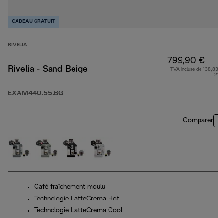
CADEAU GRATUIT
RIVELIA
799,90 €
Rivelia - Sand Beige
TVA incluse de 138,83
2
EXAM440.55.BG
Comparer
Café fraîchement moulu
Technologie LatteCrema Hot
Technologie LatteCrema Cool