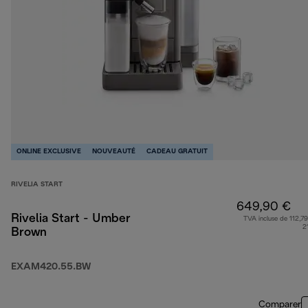
ONLINE EXCLUSIVE
NOUVEAUTÉ
CADEAU GRATUIT
RIVELIA START
649,90 €
Rivelia Start - Umber
TVA incluse de 112,79
2
Brown
EXAM420.55.BW
Comparer