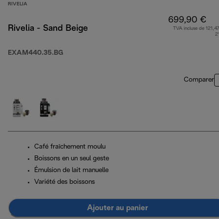
RIVELIA
699,90 €
Rivelia - Sand Beige
TVA incluse de 121,47
2
EXAM440.35.BG
Comparer
Café fraîchement moulu
Boissons en un seul geste
Émulsion de lait manuelle
Variété des boissons
Ajouter au panier