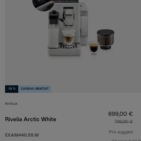
-13 %
CADEAU GRATUIT
RIVELIA
699,00 €
Rivelia Arctic White
799,90 €
Prix suggéré
EXAM440.55.W