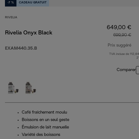
-7 %
CADEAU GRATUIT
RIVELIA
649,00 €
Rivelia Onyx Black
699,90 €
Prix suggéré
EXAM440.35.B
TVA incluse de 112,64
pri
2
Comparer
Café fraîchement moulu
Boissons en un seul geste
Émulsion de lait manuelle
Variété des boissons