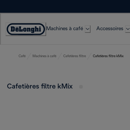
Skip
to
Content
Machines à café
Accessoires
Déclaration
d'accessibilité
Café
Machines à café
Cafetières filtre
Cafetières filtre kMix
Cafetières filtre kMix