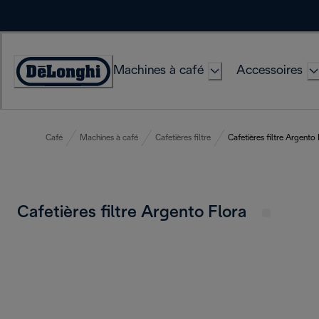
Skip
to
Content
Machines à café
Accessoires
Déclaration
d'accessibilité
Café
Machines à café
Cafetières filtre
Cafetières filtre Argento
Cafetières filtre Argento Flora