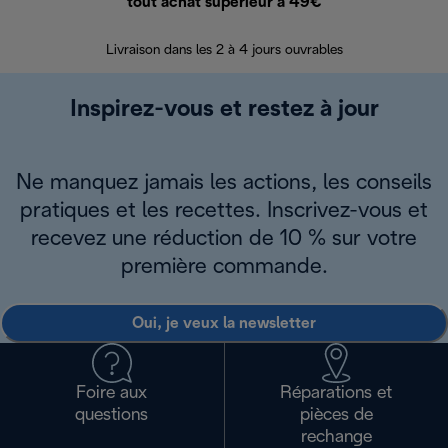
tout achat supérieur à 49€
30 jours pour 
Livraison dans les 2 à 4 jours ouvrables
Inspirez-vous et restez à jour
Ne manquez jamais les actions, les conseils
pratiques et les recettes. Inscrivez-vous et
recevez une réduction de 10 % sur votre
première commande.
Oui, je veux la newsletter
Foire aux
Réparations et
questions
pièces de
rechange