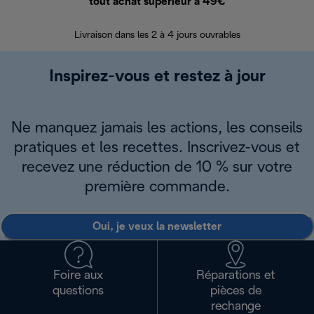
tout achat supérieur à 49€
30 jours pour 
Livraison dans les 2 à 4 jours ouvrables
Inspirez-vous et restez à jour
Ne manquez jamais les actions, les conseils
pratiques et les recettes. Inscrivez-vous et
recevez une réduction de 10 % sur votre
première commande.
Oui, je veux la newsletter
Foire aux
Réparations et
questions
pièces de
rechange