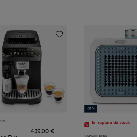
-31 %
EVO
En rupture de stock
439,00 €
CAPSULE DESK