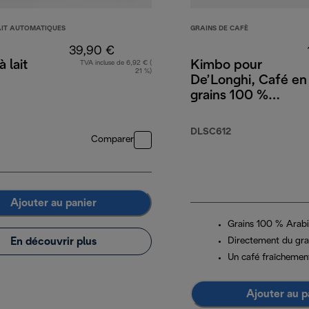
AIT AUTOMATIQUES
GRAINS DE CAFÈ
39,90 €
 lait
Kimbo pour
TVA incluse de 6,92 € (
21 %)
De’Longhi, Café en
grains 100 %
Arabica, 250 g
DLSC612
Comparer
Ajouter au panier
Grains 100 % Arab
En découvrir plus
Directement du grai
Un café fraîchemen
Ajouter au p