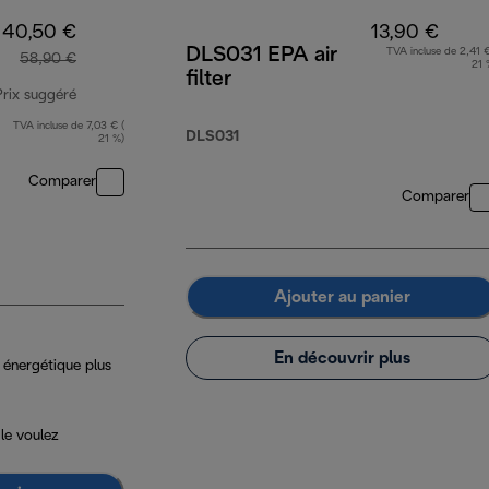
40,50 €
13,90 €
DLS031 EPA air
TVA incluse de 2,41 €
58,90 €
21 
filter
Prix suggéré
TVA incluse de 7,03 € (
prix original 58,90 €
DLS031
21 %)
Comparer
Comparer
Ajouter au panier
En découvrir plus
énergétique plus
le voulez