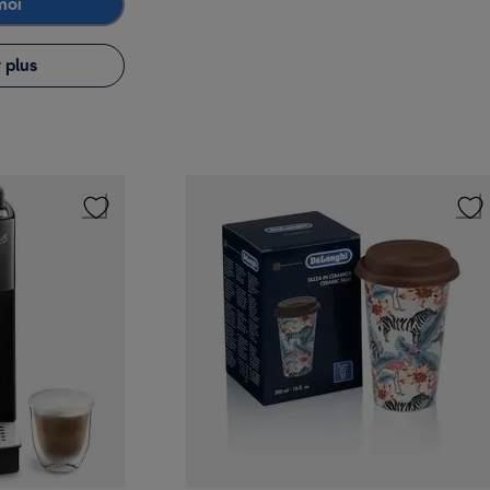
moi
 plus