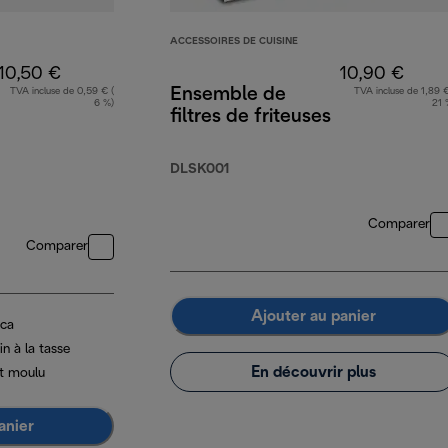
ACCESSOIRES DE CUISINE
10,50 €
10,90 €
Ensemble de
TVA incluse de 0,59 € (
TVA incluse de 1,89 €
6 %)
21 
filtres de friteuses
DLSK001
Comparer
Comparer
Ajouter au panier
ica
n à la tasse
En découvrir plus
t moulu
anier