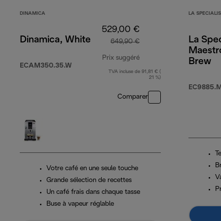
DINAMICA
LA SPECIALI
529,00 €
Dinamica, White
La Spec
649,90 €
Maestr
Prix suggéré
Brew
ECAM350.35.W
TVA incluse de 91,81 € (
prix original 649,90 €
21 %)
EC9885.
Comparer
T
B
Votre café en une seule touche
V
Grande sélection de recettes
P
Un café frais dans chaque tasse
Buse à vapeur réglable