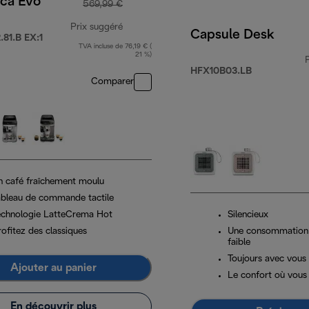
ica Evo
569,99 €
Prix suggéré
Capsule Desk
81.B EX:1
TVA incluse de 76,19 € (
prix original 569,99 €
21 %)
HFX10B03.LB
Comparer
n café fraîchement moulu
ableau de commande tactile
echnologie LatteCrema Hot
Silencieux
ofitez des classiques
Une consommation 
faible
Toujours avec vous
Ajouter au panier
Le confort où vous 
En découvrir plus