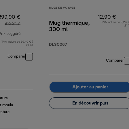
MUGS DE VOYAGE
399,90 €
12,90 €
Mug thermique,
TVA incluse de 2,24 €
419,90 €
21 
300 ml
Prix suggéré
TVA incluse de 69,40 € (
prix original 419,90 €
DLSC067
21 %)
Comparer
Comparer
Ajouter au panier
uture
En découvrir plus
t moulu
rature