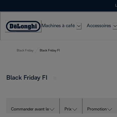
Skip
L
to
Content
Machines à café
Accessoires
Déclaration
d'accessibilité
Black Friday
Black Friday FI
Black Friday FI
Commander avant le
Prix
Promotion