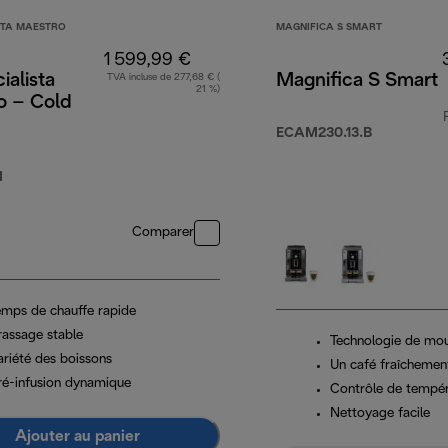
STA MAESTRO
MAGNIFICA S SMART
1 599,99 €
ialista
Magnifica S Smart
TVA incluse de 277,68 € (
21 %)
o – Cold
ECAM230.13.B
M
Comparer
emps de chauffe rapide
rassage stable
Technologie de mo
ariété des boissons
Un café fraîchemen
ré-infusion dynamique
Contrôle de tempé
Nettoyage facile
Ajouter au panier