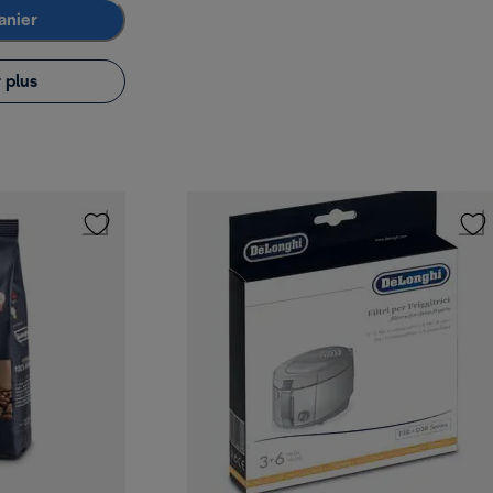
anier
 plus