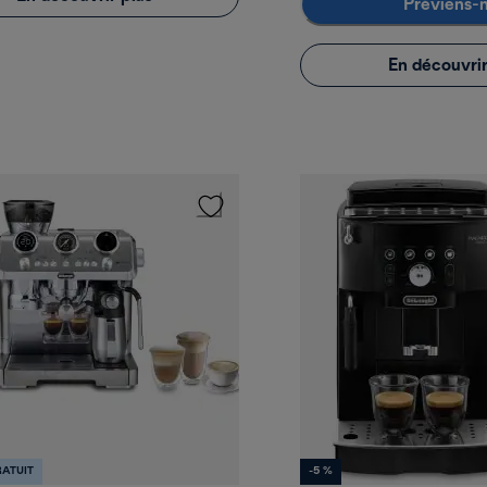
Préviens-
En découvrir
ATUIT
-5 %