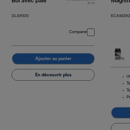
Bol avec pale
Magnif
21 %)
DLSK100
ECAM292.
Comparer
Ajouter au panier
En découvrir plus
U
T
T
Pr