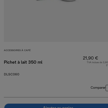
ACCESSOIRES À CAFÉ
21,90 €
Pichet à lait 350 ml
TVA incluse de 3,80
2
DLSC060
Comparer