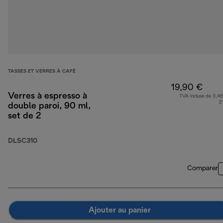
TASSES ET VERRES À CAFÉ
19,90 €
Verres à espresso à
TVA incluse de 3,45
2
double paroi, 90 ml,
set de 2
DLSC310
Comparer
Ajouter au panier