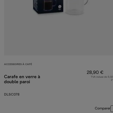
ACCESSOIRES À CAFÉ
28,90 €
Carafe en verre à
TVA incluse de 5,02
2
double paroi
DLSC078
Comparer