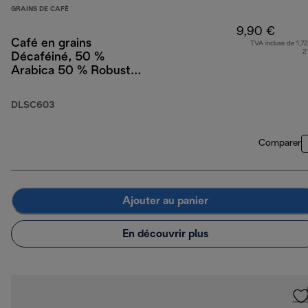
GRAINS DE CAFÈ
9,90 €
Café en grains
TVA incluse de 1,72
2
Décaféiné, 50 %
Arabica 50 % Robusta,
250 g
DLSC603
Comparer
Ajouter au panier
En découvrir plus