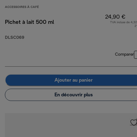
ACCESSOIRES À CAFÉ
24,90 €
Pichet à lait 500 ml
TVA incluse de 4,32
2
DLSC069
Comparer
Ajouter au panier
En découvrir plus