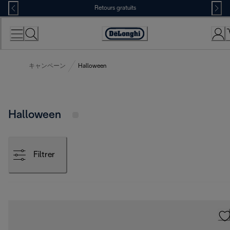
Skip
Retours gratuits
to
Content
Déclaration
d'accessibilité
キャンペーン
Halloween
Halloween
Filtrer