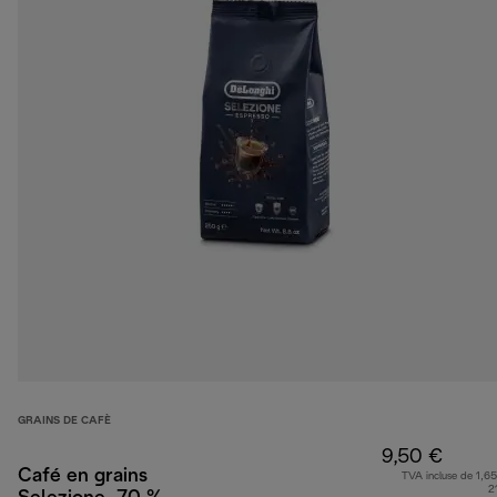
GRAINS DE CAFÈ
9,50 €
Café en grains
TVA incluse de 1,65
2