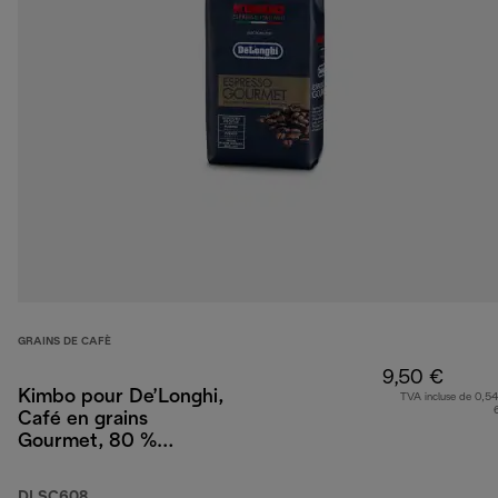
GRAINS DE CAFÈ
9,50 €
Kimbo pour De’Longhi,
TVA incluse de 0,54
Café en grains
Gourmet, 80 %
Arabica 20 % Robusta,
250 g
DLSC608