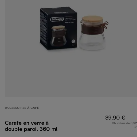
ACCESSOIRES À CAFÉ
39,90 €
Carafe en verre à
TVA incluse de 6,92
2
double paroi, 360 ml