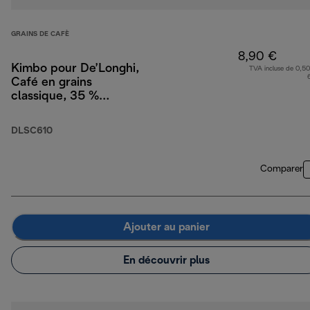
GRAINS DE CAFÈ
8,90 €
Kimbo pour De’Longhi,
TVA incluse de 0,50
Café en grains
classique, 35 %
Arabica 65 % Robusta,
250 g
DLSC610
Comparer
Ajouter au panier
En découvrir plus