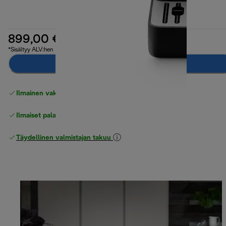
899,00 €
*Sisältyy ALV:hen
Ilmoita minulle
Ilmainen vakiotoimitus
yli 49 €
Ilmaiset palautukset
Täydellinen valmistajan takuu