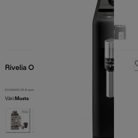
Rivelia Onyx Black
EXAM440.35.B-second
Väri
:
Musta