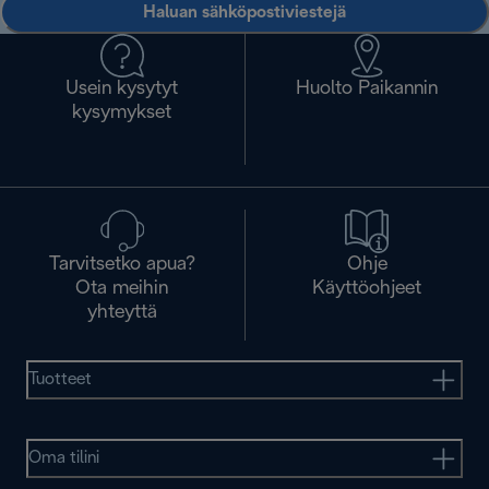
Haluan sähköpostiviestejä
Usein kysytyt
Huolto Paikannin
kysymykset
Tarvitsetko apua?
Ohje
Ota meihin
Käyttöohjeet
yhteyttä
Tuotteet
Oma tilini