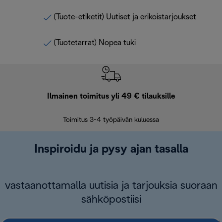
(Tuote-etiketit) Uutiset ja erikoistarjoukset
(Tuotetarrat) Nopea tuki
Ilmainen toimitus yli 49 € tilauksille
F
Toimitus 3-4 työpäivän kuluessa
Vap
Inspiroidu ja pysy ajan tasalla
vastaanottamalla uutisia ja tarjouksia suoraan
sähköpostiisi