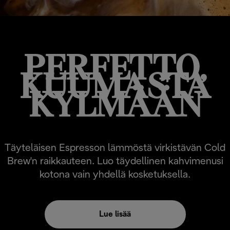
PERFETTO,
KUUMASTA
KYLMÄÄN
Täyteläisen Espresson lämmöstä virkistävän Cold
Brew'n raikkauteen. Luo täydellinen kahvimenusi
kotona vain yhdellä kosketuksella.
Lue lisää