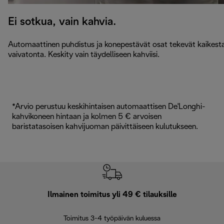
Ei sotkua, vain kahvia.
Automaattinen puhdistus ja konepestävät osat tekevät kaikest
vaivatonta. Keskity vain täydelliseen kahviisi.
*Arvio perustuu keskihintaisen automaattisen De'Longhi-
kahvikoneen hintaan ja kolmen 5 € arvoisen
baristatasoisen kahvijuoman päivittäiseen kulutukseen.
Ilmainen toimitus yli 49 € tilauksille
F
Toimitus 3-4 työpäivän kuluessa
Vap