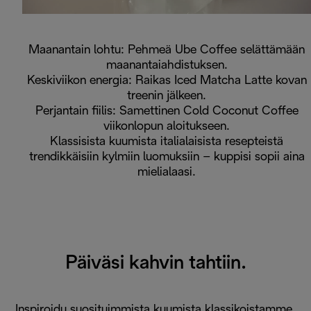
Maanantain lohtu: Pehmeä Ube Coffee selättämään
maanantaiahdistuksen.
Keskiviikon energia: Raikas Iced Matcha Latte kovan
treenin jälkeen.
Perjantain fiilis: Samettinen Cold Coconut Coffee
viikonlopun aloitukseen.
Klassisista kuumista italialaisista resepteistä
trendikkäisiin kylmiin luomuksiin – kuppisi sopii aina
mielialaasi.
Päiväsi kahvin tahtiin.
Inspiroidu suosituimmista kuumista klassikoistamme,