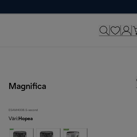
Magnifica
ESAM4008.S-second
Väri
:
Hopea