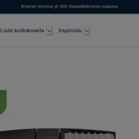
Ilmainen toimitus yli 49€ tilauksille
Ilmainen palautus
Lisää kodinkoneita
Inspiroidu