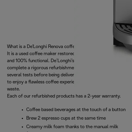
What is a De'Longhi Renova coffee maker?
It is a used coffee maker restored to like-new condition
and 100% functional. De’Longhi’s renewed products
complete a rigorous refurbishment process that includes
several tests before being delivered to you. The ideal way
to enjoy a flawless coffee experience, while reducing
waste.
Each of our refurbished products has a 2-year warranty.
Coffee based beverages at the touch of a button
Brew 2 espresso cups at the same time
Creamy milk foam thanks to the manual milk