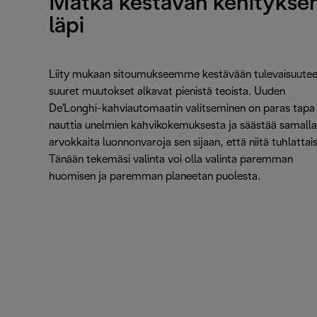
Matka kestävän kehitykse
läpi
Liity mukaan sitoumukseemme kestävään tulevaisuutee
suuret muutokset alkavat pienistä teoista. Uuden
De'Longhi-kahviautomaatin valitseminen on paras tapa
nauttia unelmien kahvikokemuksesta ja säästää samalla
arvokkaita luonnonvaroja sen sijaan, että niitä tuhlattaisi
Tänään tekemäsi valinta voi olla valinta paremman
huomisen ja paremman planeetan puolesta.