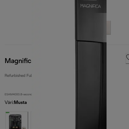
Magnifica
Refurbished Fully Automatic Coffee Makers
ESAM4000.B-second
Väri
:
Musta