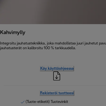
Kahvimylly
Integroitu jauhatustekniikka, joka mahdollistaa juuri jauhetut pa
jauhatusterät on kalibroitu 100 % tarkkuudella.
Käy käyttöohjeessa
Rekisteröi tuotteesi
(Tuote-etiketit) Tuotevinkit