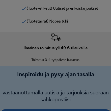
(Tuote-etiketit) Uutiset ja erikoistarjoukset
(Tuotetarrat) Nopea tuki
Ilmainen toimitus yli 49 € tilauksille
F
Toimitus 3-4 työpäivän kuluessa
Vap
Inspiroidu ja pysy ajan tasalla
vastaanottamalla uutisia ja tarjouksia suoraan
sähköpostiisi