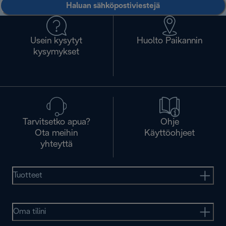
Haluan sähköpostiviestejä
Usein kysytyt
Huolto Paikannin
kysymykset
Tarvitsetko apua?
Ohje
Ota meihin
Käyttöohjeet
yhteyttä
Tuotteet
Oma tilini