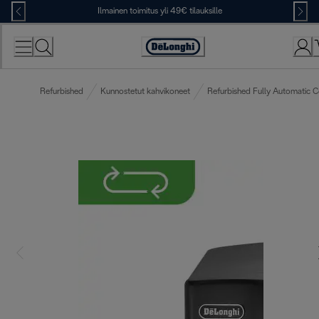
Skip
Ilmainen toimitus yli 49€ tilauksille
to
Content
Accessibility
Statement
Refurbished
Kunnostetut kahvikoneet
Refurbished Fully Automatic 