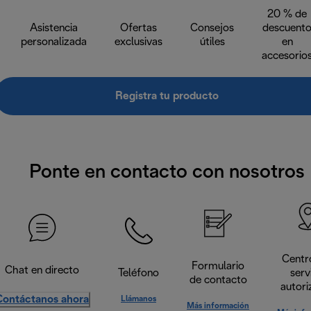
20 % de
Asistencia
Ofertas
Consejos
descuent
personalizada
exclusivas
útiles
en
accesorio
Registra tu producto
Ponte en contacto con nosotros
Centr
Formulario
Chat en directo
Teléfono
serv
de contacto
autori
Contáctanos ahora
Llámanos
Más información