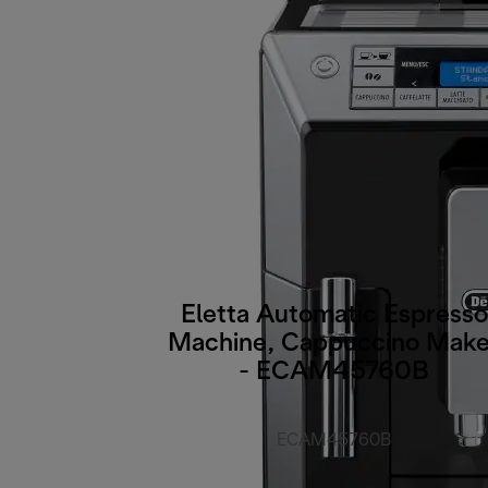
Eletta Automatic Espresso
Machine, Cappuccino Make
- ECAM45760B
ECAM45760B