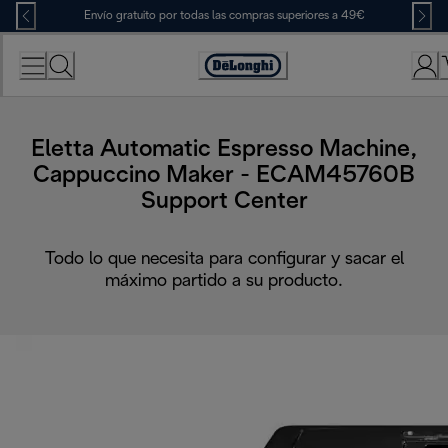
Skip
Envío gratuito por todas las compras superiores a 49€
to
Content
Accessibility
Statement
Eletta Automatic Espresso Machine,
Cappuccino Maker - ECAM45760B
Support Center
Todo lo que necesita para configurar y sacar el
máximo partido a su producto.