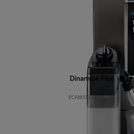
Dinamica Plus
ECAM372.95.TB EX:4