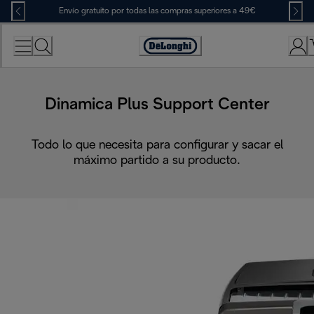
Skip
Envío gratuito por todas las compras superiores a 49€
to
Content
Accessibility
Statement
Dinamica Plus Support Center
Todo lo que necesita para configurar y sacar el
máximo partido a su producto.