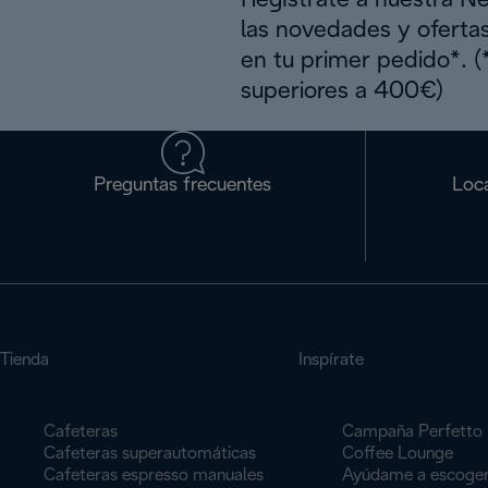
Regístrate a nuestra N
las novedades y oferta
en tu primer pedido*. 
superiores a 400€)
Preguntas frecuentes
Loca
Tienda
Inspírate
Cafeteras
Campaña Perfetto
Cafeteras superautomáticas
Coffee Lounge
Cafeteras espresso manuales
Ayúdame a escoge