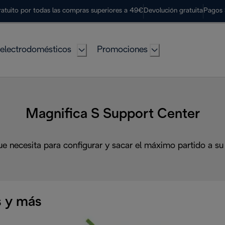
ratuito por todas las compras superiores a 49€
Devolución gratuita
Pagos 
electrodomésticos
Promociones
Magnifica S Support Center
ue necesita para configurar y sacar el máximo partido a su
 y más