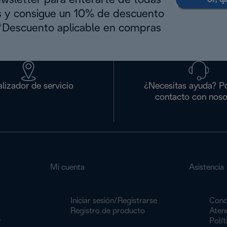
ewsletter para enterarte de todas
s y consigue un 10% de descuento
(*Descuento aplicable en compras
lizador de servicio
¿Necesitas ayuda? P
contacto con noso
Mi cuenta
Asistencia
Iniciar sesión/Registrarse
Cond
Registro de producto
Atenc
r
Polít