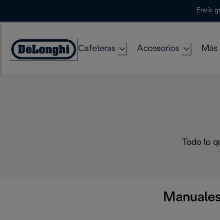
Skip
Envío g
to
Content
Cafeteras
Accesorios
Más 
Accessibility
Statement
Todo lo q
Manuales