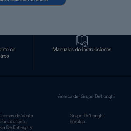
onte en
Manuales de instrucciones
tros
Acerca del Grupo De'Longhi
iciones de Venta
Grupo De'Longhi
ión al cliente
Empleo
ica De Entrega y