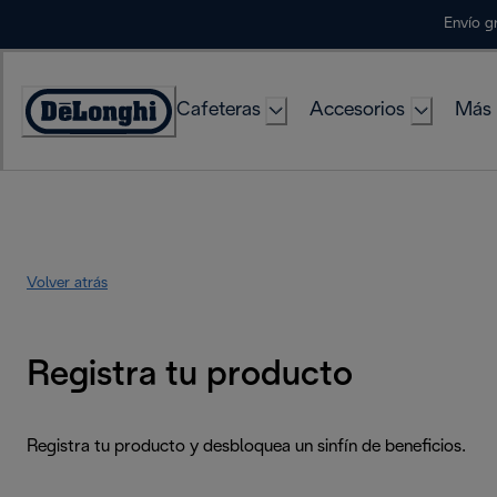
Skip
Envío g
to
Content
Cafeteras
Accesorios
Más 
Accessibility
Statement
Volver atrás
Registra tu producto
Registra tu producto y desbloquea un sinfín de beneficios.