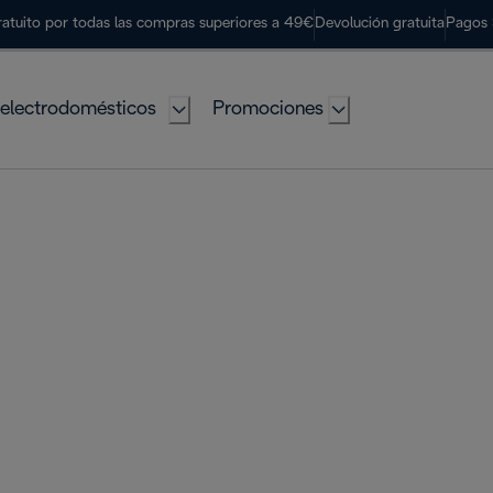
ratuito por todas las compras superiores a 49€
Devolución gratuita
Pagos 
electrodomésticos
Promociones