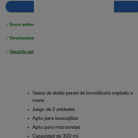
Añadir al carrito
Envío estándar gratuito
superior a 49 €
Devoluciones gratuitas
Garantía completa
del fabricante
Vasos de doble pared de borosilicato soplado a
mano
Juego de 2 unidades
Apto para lavavajillas
Apto para microondas
Capacidad de 300 ml