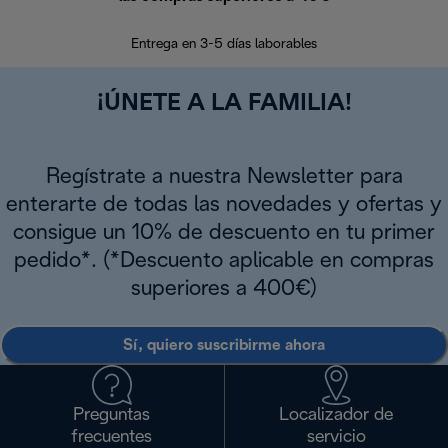
En los siguien
Entrega en 3-5 días laborables
¡ÚNETE A LA FAMILIA!
Regístrate a nuestra Newsletter para
enterarte de todas las novedades y ofertas y
consigue un 10% de descuento en tu primer
pedido*. (*Descuento aplicable en compras
superiores a 400€)
Sí, quiero suscribirme ahora
Preguntas
Localizador de
frecuentes
servicio