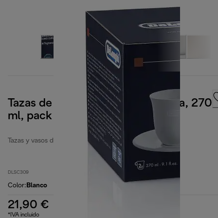
Tazas de cappuchino de porcelana, 270
ml, pack de 2
Tazas y vasos de café
DLSC309
Color
:
Blanco
21,90 €
*IVA incluido