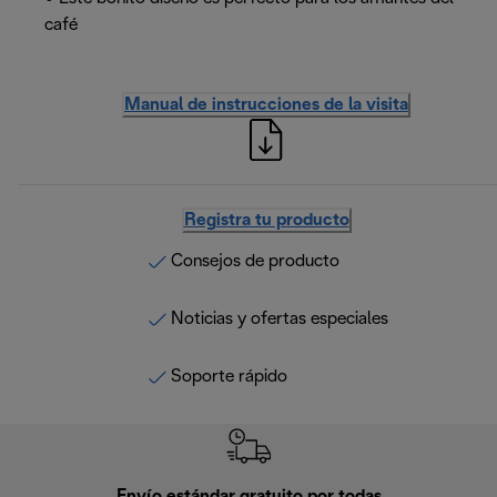
café
Manual de instrucciones de la visita
Registra tu producto
Consejos de producto
Noticias y ofertas especiales
Soporte rápido
Envío estándar gratuito por todas
Devo