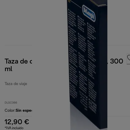
Taza de cerámica de doble pared, 300
ml
Taza de viaje
DLSC066
Color
:
Sin especificar
12,90 €
*IVA incluido