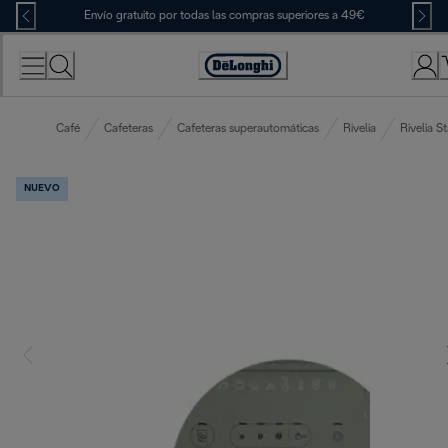
Skip
Envío gratuito por todas las compras superiores a 49€
to
Content
Accessibility
Statement
Café
Cafeteras
Cafeteras superautomáticas
Rivelia
Rivelia St
NUEVO