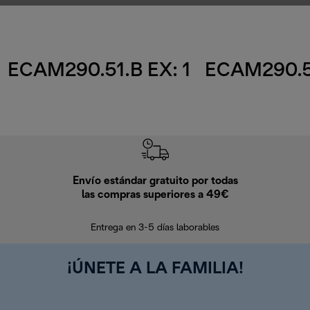
ECAM290.51.B EX: 1
ECAM290.51
Envío estándar gratuito por todas
Devo
las compras superiores a 49€
En los siguien
Entrega en 3-5 días laborables
¡ÚNETE A LA FAMILIA!