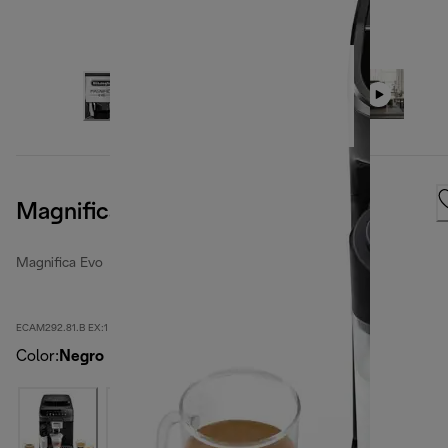
Magnifica Evo
Magnifica Evo
ECAM292.81.B EX:1
Color
:
Negro