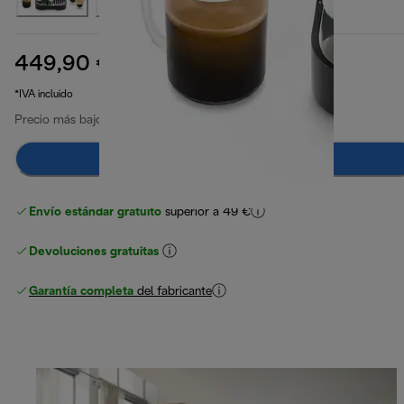
449,90 €
precio original 579,00 €
579,00 €
(-22 %)
*IVA incluido
Precio más bajo en los últimos 30 días
549,90 €
(-18 %)
Añadir al carrito
Envío estándar gratuito
superior a 49 €
Devoluciones gratuitas
Garantía completa
del fabricante