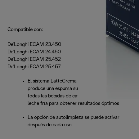
Compatible con:
De'Longhi ECAM 23.450
De'Longhi ECAM 24.450
De'Longhi ECAM 25.452
De'Longhi ECAM 25.457
El sistema LatteCrema automático patentado
produce una espuma suave y cremosa para
todas las bebidas de café a base de leche; usa
leche fría para obtener resultados óptimos
La opción de autolimpieza se puede activar
después de cada uso