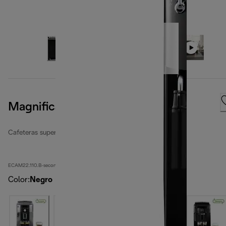
Magnifica S
Cafeteras superautomáticas reacondicionadas
ECAM22.110.B-second
Color
:
Negro