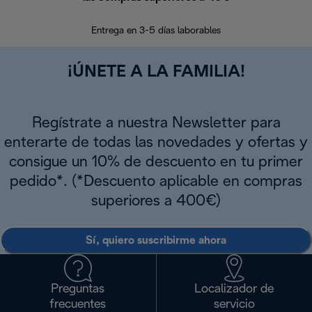
En los siguien
Entrega en 3-5 días laborables
¡ÚNETE A LA FAMILIA!
Regístrate a nuestra Newsletter para
enterarte de todas las novedades y ofertas y
consigue un 10% de descuento en tu primer
pedido*. (*Descuento aplicable en compras
superiores a 400€)
Sí, quiero suscribirme ahora
Preguntas
Localizador de
frecuentes
servicio