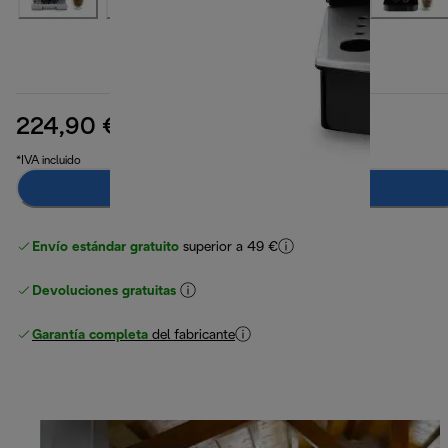
224,90 €
precio original 399,90 €
399,90 €
(-44 %)
*IVA incluido
Notifícame
Envío estándar gratuito
superior a 49 €
Devoluciones gratuitas
Garantía completa
del fabricante