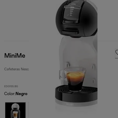
MiniMe
Cafeteras Nescafé Dolce Gusto
EDG155.BG
Color
:
Negro