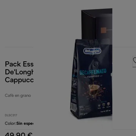
Pack Essential de granos de café
De'Longhi 4 x 250 g, dos vasos
Cappuccino, y filtro de agua
Cafè en grano
DLSC317
Color
:
Sin especificar