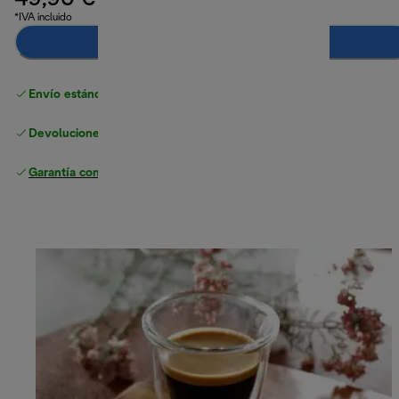
49,90 €
*IVA incluido
Añadir al carrito
Envío estándar gratuito
superior a 49 €
Devoluciones gratuitas
Garantía completa
del fabricante