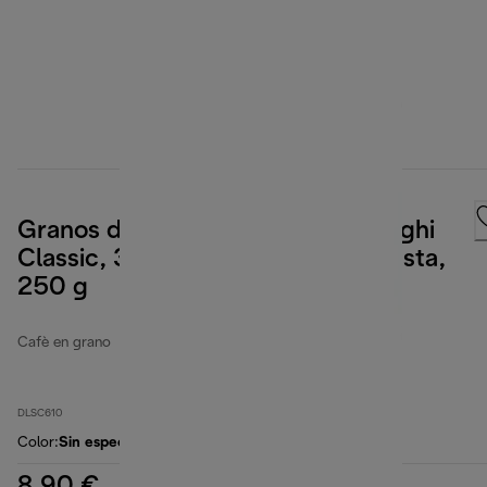
Granos de café Kimbo for De'Longhi
Classic, 35 % Arábica 65 % Robusta,
250 g
Cafè en grano
DLSC610
Color
:
Sin especificar