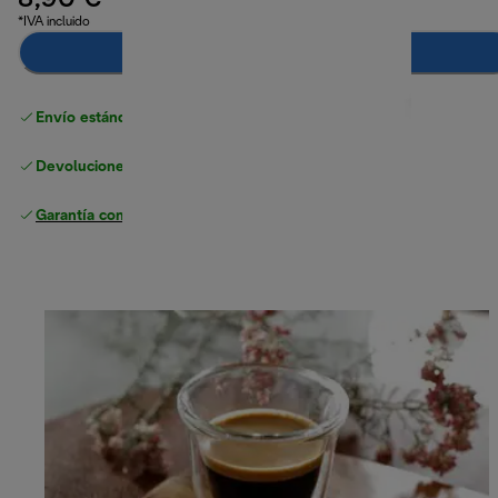
8,90 €
*IVA incluido
Añadir al carrito
Envío estándar gratuito
superior a 49 €
Devoluciones gratuitas
Garantía completa
del fabricante