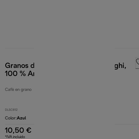
Granos de café Kimbo for De'Longhi,
100 % Arábica, 250 g
Cafè en grano
DLSC612
Color
:
Azul
10,50 €
*IVA incluido