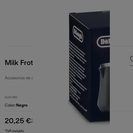
Milk Frothing Jug 500ml Black
Accesorios de café
DLSC082
Color
:
Negro
20,25 €
precio original 24,90 €
24,90 €
(-19 %)
*IVA incluido