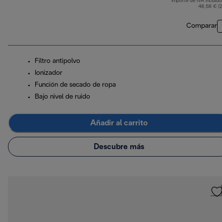
Importe de IVA incluido
p
48,58 € (
Comparar
Filtro antipolvo
Ionizador
Función de secado de ropa
Bajo nivel de ruido
Añadir al carrito
Descubre más