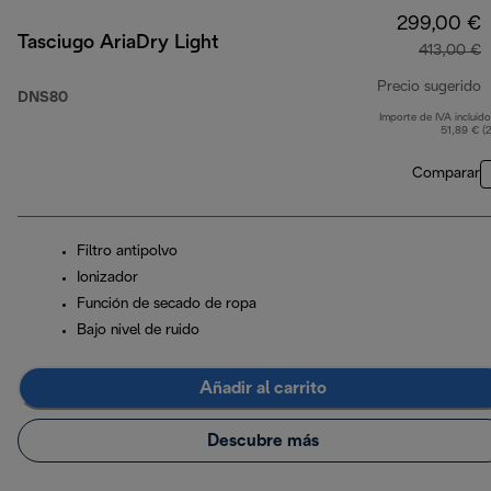
299,00 €
Tasciugo AriaDry Light
413,00 €
Precio sugerido
DNS80
Importe de IVA incluido
p
51,89 € (
Comparar
Filtro antipolvo
Ionizador
Función de secado de ropa
Bajo nivel de ruido
Añadir al carrito
Descubre más