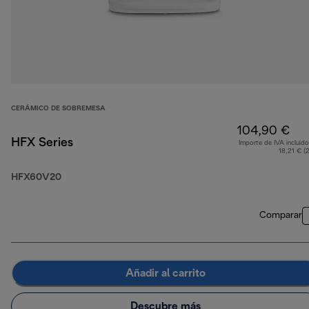
CERÁMICO DE SOBREMESA
104,90 €
HFX Series
Importe de IVA incluido
18,21 € (
HFX60V20
Comparar
Añadir al carrito
Descubre más