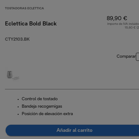
TOSTADORAS ECLETTICA
89,90 €
Eclettica Bold Black
Importe de IVA incluido
15,60 € (
CTY2103.BK
Comparar
Control de tostado
Bandeja recogemigas
Posición de elevación extra
Añadir al carrito