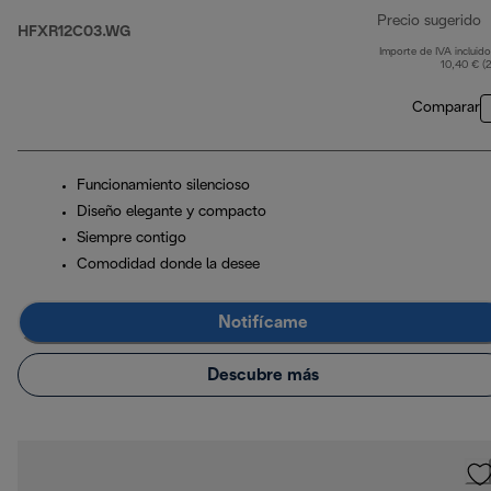
Precio sugerido
HFXR12C03.WG
Importe de IVA incluido
p
10,40 € (
Comparar
Funcionamiento silencioso
Diseño elegante y compacto
Siempre contigo
Comodidad donde la desee
Notifícame
Descubre más