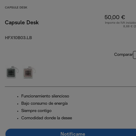
CAPSULE DESK
50,00 €
Capsule Desk
Importe de IVA incluido
8,68 € (
HFX10B03.LB
Comparar
Funcionamiento silencioso
Bajo consumo de energía
Siempre contigo
Comodidad donde la desee
Notifícame