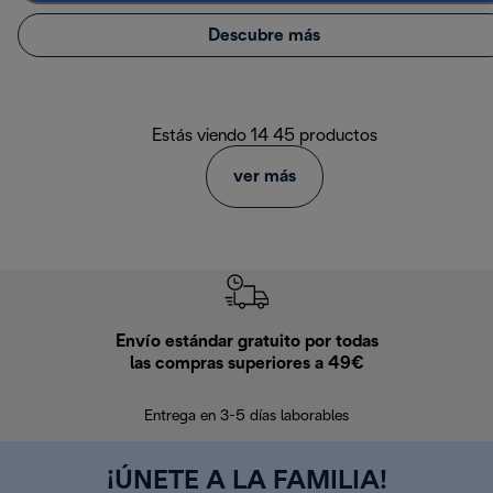
Descubre más
Estás viendo 14 45 productos
ver más
Envío estándar gratuito por todas
Devo
las compras superiores a 49€
En los siguien
Entrega en 3-5 días laborables
¡ÚNETE A LA FAMILIA!