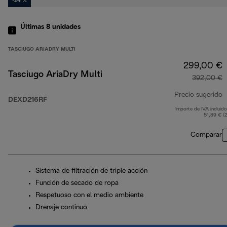
-24 %
Últimas 8 unidades
TASCIUGO ARIADRY MULTI
299,00 €
Tasciugo AriaDry Multi
392,00 €
Precio sugerido
DEXD216RF
Importe de IVA incluido
p
51,89 € (
Comparar
Sistema de filtración de triple acción
Función de secado de ropa
Respetuoso con el medio ambiente
Drenaje continuo