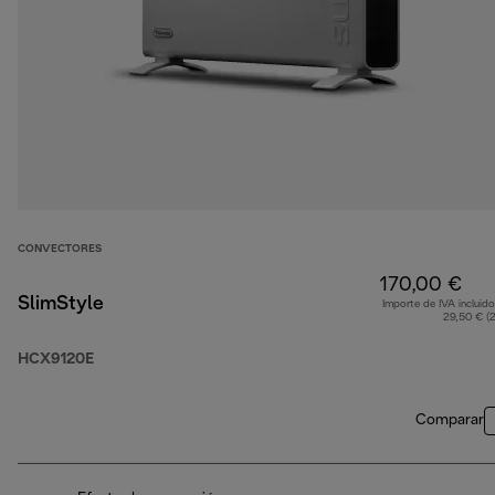
CONVECTORES
170,00 €
SlimStyle
Importe de IVA incluido
29,50 € (
HCX9120E
Comparar