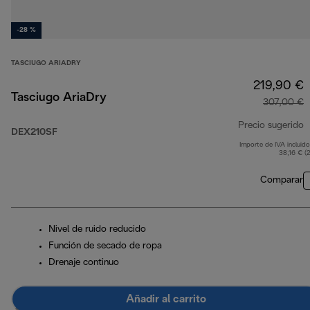
-28 %
TASCIUGO ARIADRY
219,90 €
Tasciugo AriaDry
307,00 €
Precio sugerido
DEX210SF
Importe de IVA incluido
p
38,16 € (
Comparar
Nivel de ruido reducido
Función de secado de ropa
Drenaje continuo
Añadir al carrito