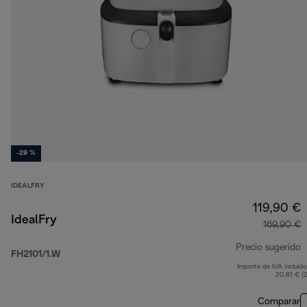
-29 %
IDEALFRY
119,90 €
IdealFry
169,90 €
Precio sugerido
FH2101/1.W
Importe de IVA incluido
p
20,81 € (
Comparar