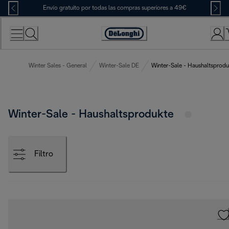
Skip
Envío gratuito por todas las compras superiores a 49€
to
Content
Accessibility
Statement
Winter Sales - General
Winter-Sale DE
Winter-Sale - Haushaltsprodu
Winter-Sale - Haushaltsprodukte
Filtro