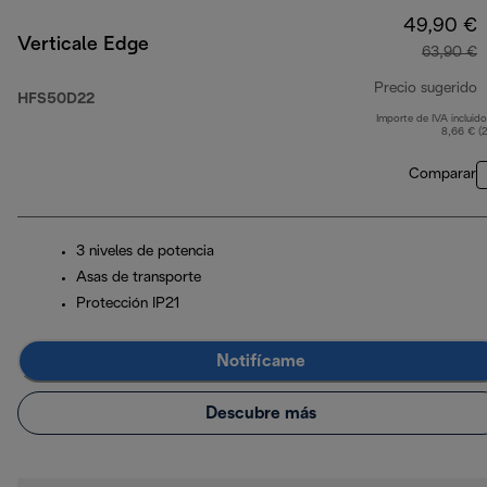
49,90 €
Verticale Edge
63,90 €
Precio sugerido
HFS50D22
Importe de IVA incluido
p
8,66 € (
Comparar
3 niveles de potencia
Asas de transporte
Protección IP21
Notifícame
Descubre más