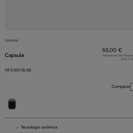
CAPSULE
55,00 €
Capsule
Importe de IVA incluido
9,55 € (
HFX30C18.IW
Comparar
Tecnología cerámica