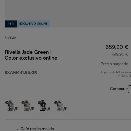
-18 %
EXCLUSIVO ONLINE
RIVELIA
659,90 €
Rivelia Jade Green |
799,90 €
Color exclusivo online
Precio sugerido
EXAM441.55.GR
Importe de IVA incluido
p
114,53 € (
Comparar
Café recién molido