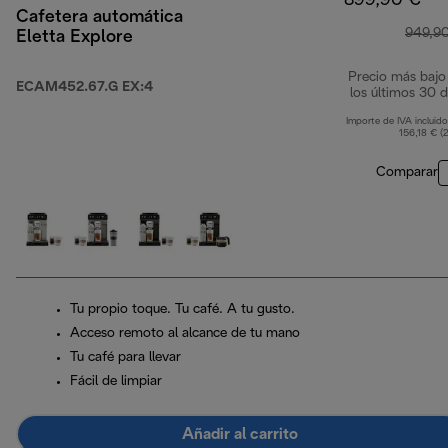
899,90 €
Cafetera automática
949,9
Eletta Explore
Precio más bajo
ECAM452.67.G EX:4
los últimos 30 d
Importe de IVA incluido
156,18 € (
Comparar
Tu propio toque. Tu café. A tu gusto.
Acceso remoto al alcance de tu mano
Tu café para llevar
Fácil de limpiar
Añadir al carrito