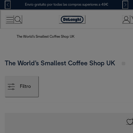
Skip
Envío gratuito por todas las compras superiores a 49€
to
Content
Accessibility
Statement
The World’s Smallest Coffee Shop UK
The World’s Smallest Coffee Shop UK
Filtro