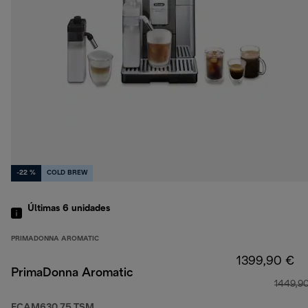
-22 %
COLD BREW
Últimas 6 unidades
PRIMADONNA AROMATIC
1399,90 €
PrimaDonna Aromatic
1449,9
ECAM630.75.TSM