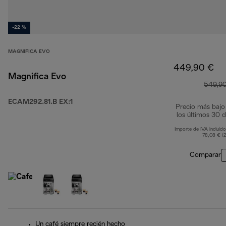
-22 %
MAGNIFICA EVO
449,90 €
Magnifica Evo
549,9
ECAM292.81.B EX:1
Precio más bajo
los últimos 30 d
Importe de IVA incluido
78,08 € (
Comparar
Un café siempre recién hecho