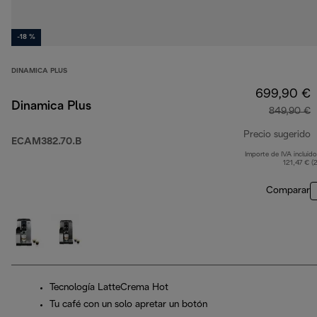
-18 %
DINAMICA PLUS
699,90 €
Dinamica Plus
849,90 €
Precio sugerido
ECAM382.70.B
Importe de IVA incluido
p
121,47 € (
Comparar
Tecnología LatteCrema Hot
Tu café con un solo apretar un botón