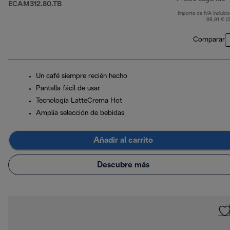
ECAM312.80.TB
Importe de IVA incluido
p
98,91 € (
Comparar
Un café siempre recién hecho
Pantalla fácil de usar
Tecnología LatteCrema Hot
Amplia selección de bebidas
Añadir al carrito
Descubre más