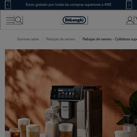
Skip
Envío gratuito por todas las compras superiores a 49€
to
Content
Accessibility
Statement
Summer sales
Rebajas de verano
Rebajas de verano - Cafeteras sup