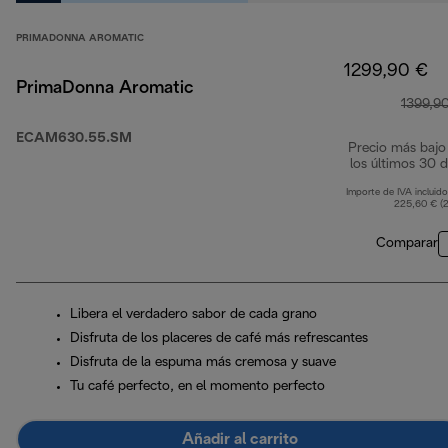
PRIMADONNA AROMATIC
1299,90 €
PrimaDonna Aromatic
1399,9
ECAM630.55.SM
Precio más bajo
los últimos 30 d
Importe de IVA incluido
225,60 € (
Comparar
Libera el verdadero sabor de cada grano
Disfruta de los placeres de café más refrescantes
Disfruta de la espuma más cremosa y suave
Tu café perfecto, en el momento perfecto
Añadir al carrito