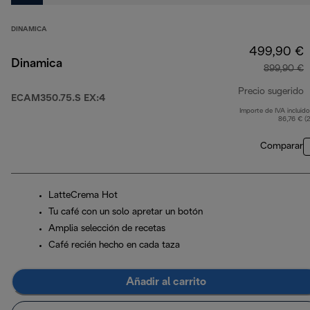
DINAMICA
499,90 €
Dinamica
899,90 €
Precio sugerido
ECAM350.75.S EX:4
Importe de IVA incluido
p
86,76 € (
Comparar
LatteCrema Hot
Tu café con un solo apretar un botón
Amplia selección de recetas
Café recién hecho en cada taza
Añadir al carrito