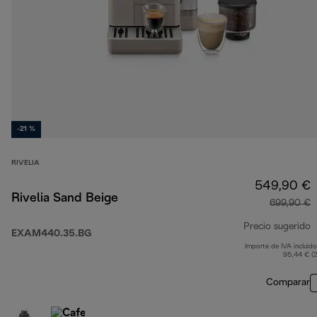
-21 %
RIVELIA
549,90 €
Rivelia Sand Beige
699,90 €
Precio sugerido
EXAM440.35.BG
Importe de IVA incluido
p
95,44 € (
Comparar