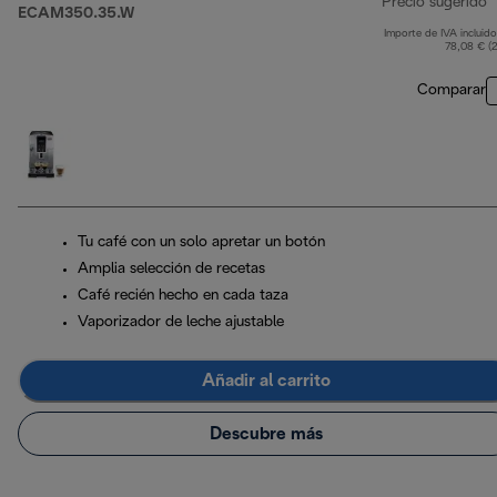
Precio sugerido
ECAM350.35.W
Importe de IVA incluido
p
78,08 € (
Comparar
Tu café con un solo apretar un botón
Amplia selección de recetas
Café recién hecho en cada taza
Vaporizador de leche ajustable
Añadir al carrito
Descubre más