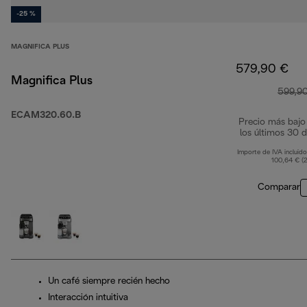
-25 %
MAGNIFICA PLUS
579,90 €
Magnifica Plus
599,9
ECAM320.60.B
Precio más bajo
los últimos 30 d
Importe de IVA incluido
100,64 € (
Comparar
Un café siempre recién hecho
Interacción intuitiva