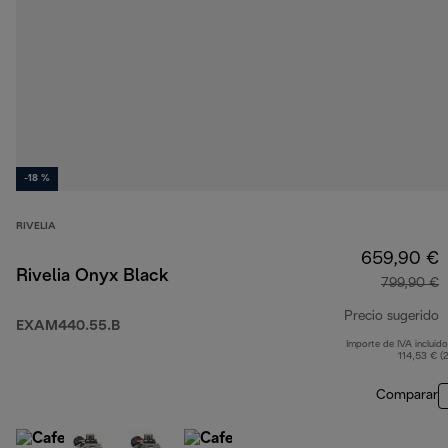
-18 %
RIVELIA
659,90 €
Rivelia Onyx Black
799,90 €
Precio sugerido
EXAM440.55.B
Importe de IVA incluido
p
114,53 € (
Comparar