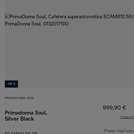
-29 %
PRIMADONNA SOUL
999,90 €
Primadonna Soul,
1299,9
Silver Black
Precio más bajo