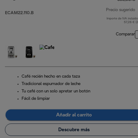
Precio sugerido
ECAM22.110.B
Importe de IVA incluido
p
57,26 € (
Comparar
Café recién hecho en cada taza
Tradicional espumador de leche
Tu café con un solo apretar un botón
Fácil de limpiar
Añadir al carrito
Descubre más