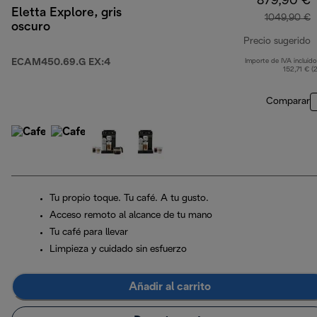
879,90 €
Eletta Explore, gris
1049,90 €
oscuro
Precio sugerido
ECAM450.69.G EX:4
Importe de IVA incluido
p
152,71 € (
Comparar
Tu propio toque. Tu café. A tu gusto.
Acceso remoto al alcance de tu mano
Tu café para llevar
Limpieza y cuidado sin esfuerzo
Añadir al carrito