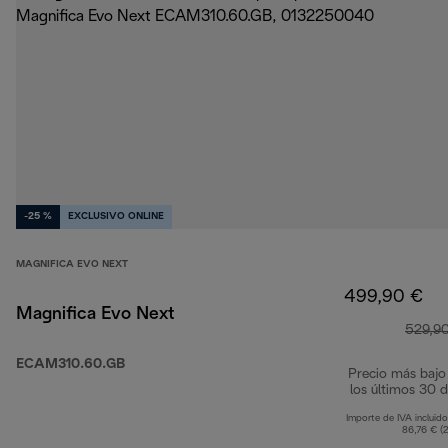
-25 %
EXCLUSIVO ONLINE
MAGNIFICA EVO NEXT
499,90 €
Magnifica Evo Next
529,9
ECAM310.60.GB
Precio más bajo
los últimos 30 d
Importe de IVA incluido
86,76 € (