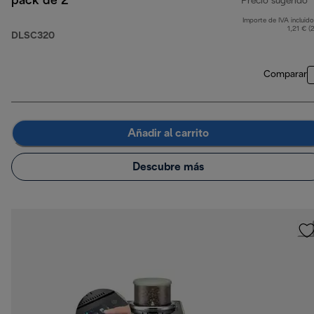
pack de 2
Precio sugerido
Importe de IVA incluido
p
1,21 € (
DLSC320
Comparar
Añadir al carrito
Descubre más