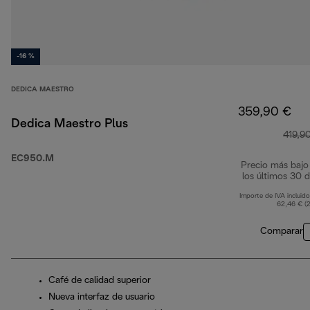
-16 %
DEDICA MAESTRO
359,90 €
Dedica Maestro Plus
419,9
EC950.M
Precio más bajo
los últimos 30 d
Importe de IVA incluido
62,46 € (
Comparar
Café de calidad superior
Nueva interfaz de usuario