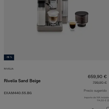
-18 %
RIVELIA
659,90 €
Rivelia Sand Beige
799,90 €
Precio sugerido
EXAM440.55.BG
Importe de IVA incluido
p
114,53 € (