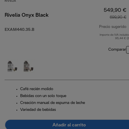
RIVELIA
549,90 €
Rivelia Onyx Black
699,90 €
Precio sugerido
EXAM440.35.B
Importe de IVA incluido
p
95,44 € (
Comparar
Café recién molido
Bebidas con un solo toque
Creación manual de espuma de leche
Variedad de bebidas
Añadir al carrito