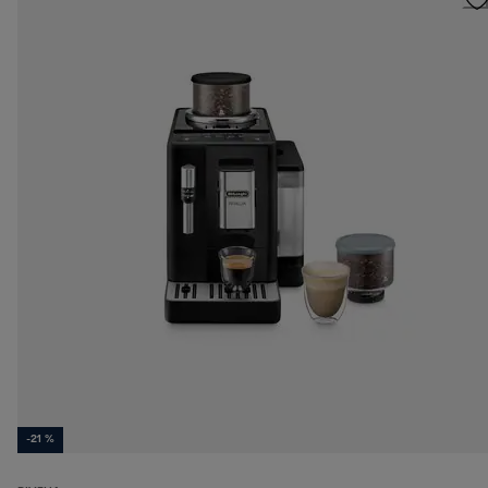
-21 %