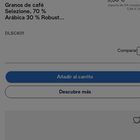
9,50 €
Granos de café
Importe de IVA incluido
0,86 € (
Selezione, 70 %
Arábica 30 % Robusta,
250 g
DLSC601
Comparar
Añadir al carrito
Descubre más