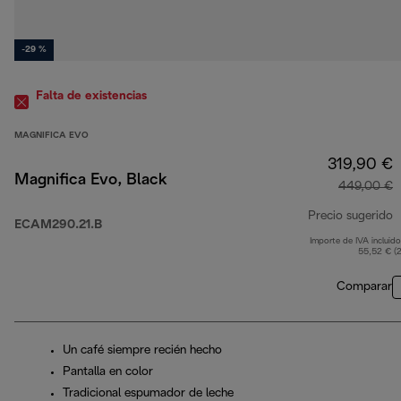
-29 %
Falta de existencias
MAGNIFICA EVO
319,90 €
Magnifica Evo, Black
449,00 €
Precio sugerido
ECAM290.21.B
Importe de IVA incluido
p
55,52 € (
Comparar
Un café siempre recién hecho
Pantalla en color
Tradicional espumador de leche