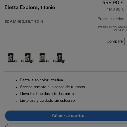
999,90 €
Eletta Explore, titanio
1149,90 €
Precio sugerido
ECAM450.86.T EX:4
Importe de IVA incluido
p
173,54 € (
Comparar
Pantalla en color intuitiva
Acceso remoto al alcance de tu mano
Lleva tus bebidas a todas partes
Limpieza y cuidado sin esfuerzo
Añadir al carrito