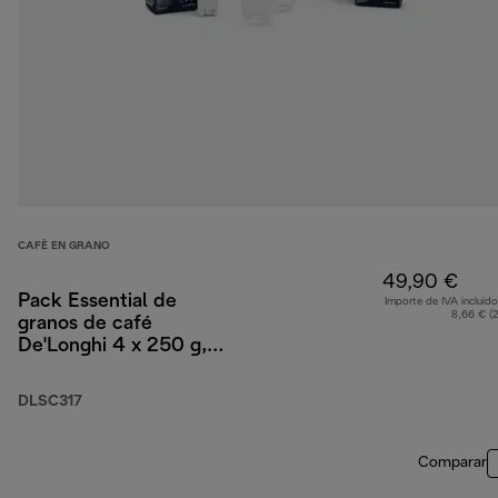
CAFÈ EN GRANO
49,90 €
Pack Essential de
Importe de IVA incluido
8,66 € (
granos de café
De'Longhi 4 x 250 g,
dos vasos Cappuccino,
y filtro de agua
DLSC317
Comparar