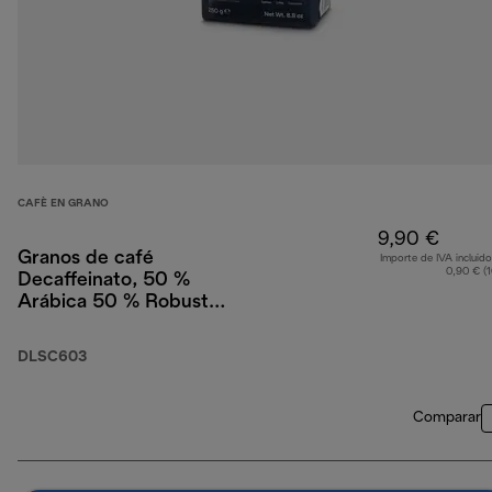
CAFÈ EN GRANO
9,90 €
Granos de café
Importe de IVA incluido
0,90 € (
Decaffeinato, 50 %
Arábica 50 % Robusta,
250 g
DLSC603
Comparar