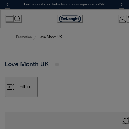
Skip
Envío gratuito por todas las compras superiores a 49€
to
Content
Accessibility
Statement
Promotion
Love Month UK
Love Month UK
Filtro