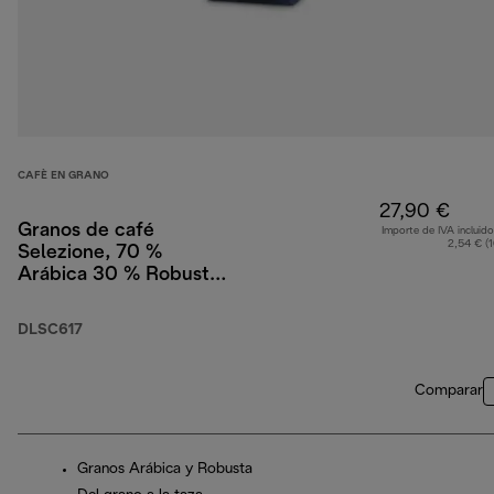
CAFÈ EN GRANO
27,90 €
Granos de café
Importe de IVA incluido
2,54 € (
Selezione, 70 %
Arábica 30 % Robusta,
1 kg
DLSC617
Comparar
Granos Arábica y Robusta