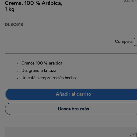
2,63 € (
Crema, 100 % Arábica,
1 kg
DLSC618
Comparar
Granos 100 % arábica
Del grano a la taza
Un café siempre recién hecho
Añadir al carrito
Descubre más