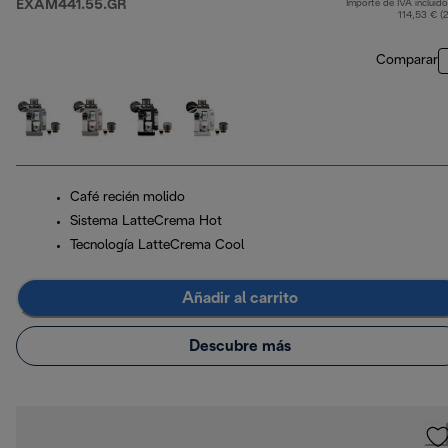
EXAM441.55.GR
Importe de IVA incluido
p
114,53 € (
Comparar
Café recién molido
Sistema LatteCrema Hot
Tecnología LatteCrema Cool
Añadir al carrito
Descubre más