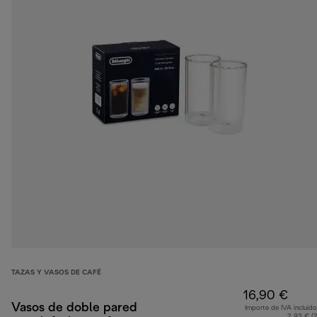
TAZAS Y VASOS DE CAFÉ
16,90 €
Vasos de doble pared
Importe de IVA incluido
2,93 € (