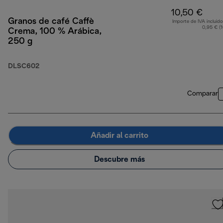
10,50 €
Granos de café Caffè
Importe de IVA incluido
0,95 € (
Crema, 100 % Arábica,
250 g
DLSC602
Comparar
Añadir al carrito
Descubre más