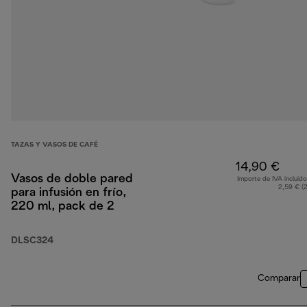
TAZAS Y VASOS DE CAFÉ
14,90 €
Vasos de doble pared
Importe de IVA incluido
2,59 € (
para infusión en frío,
220 ml, pack de 2
DLSC324
Comparar