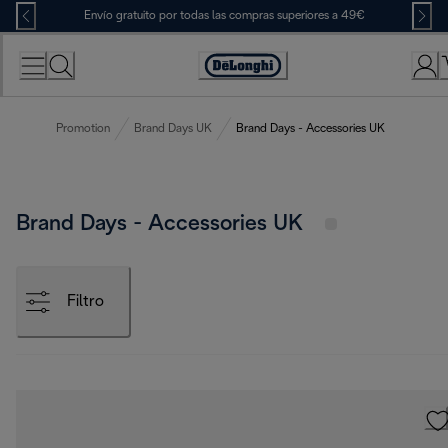
Skip
Envío gratuito por todas las compras superiores a 49€
to
Content
Accessibility
Statement
Promotion
Brand Days UK
Brand Days - Accessories UK
Brand Days - Accessories UK
Filtro