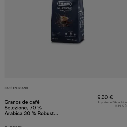
CAFÈ EN GRANO
9,50 €
Granos de café
Importe de IVA incluido
0,86 € (
Selezione, 70 %
Arábica 30 % Robusta,
250 g