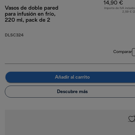
14,90 €
Vasos de doble pared
Importe de IVA incluido
2,59 € (
para infusión en frío,
220 ml, pack de 2
DLSC324
Comparar
Añadir al carrito
Descubre más