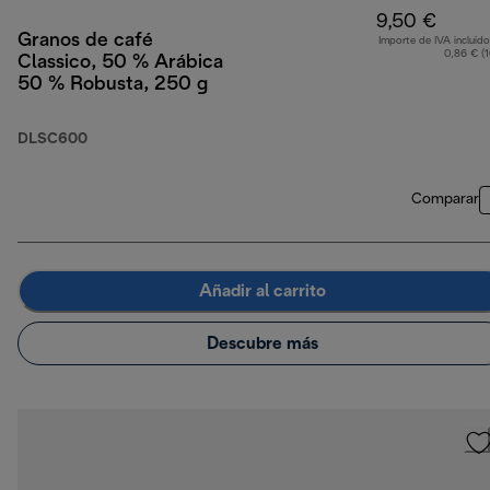
9,50 €
Granos de café
Importe de IVA incluido
0,86 € (
Classico, 50 % Arábica
50 % Robusta, 250 g
DLSC600
Comparar
Añadir al carrito
Descubre más