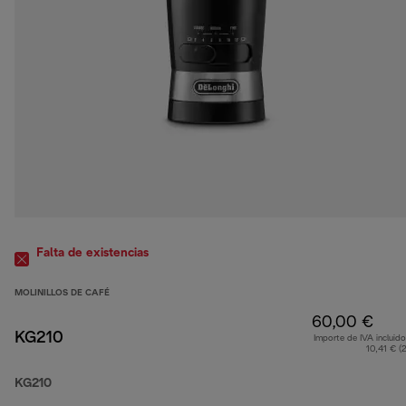
Falta de existencias
MOLINILLOS DE CAFÉ
60,00 €
KG210
Importe de IVA incluido
10,41 € (
KG210