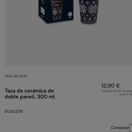
TAZA DE VIAJE
12,90 €
Taza de cerámica de
Importe de IVA incluido
2,24 € (
doble pared, 300 ml
DLSC076
Comparar