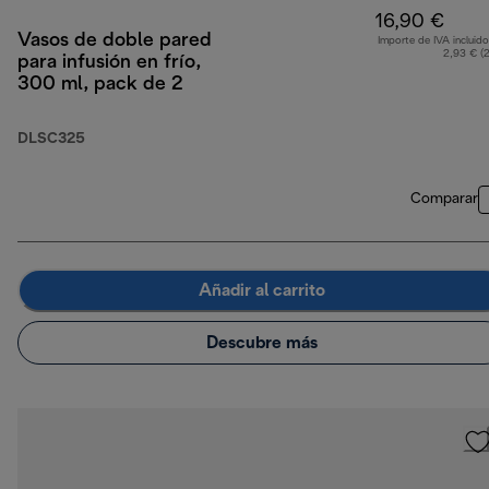
16,90 €
Vasos de doble pared
Importe de IVA incluido
2,93 € (
para infusión en frío,
300 ml, pack de 2
DLSC325
Comparar
Añadir al carrito
Descubre más