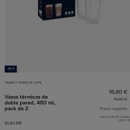
-15 %
TAZAS Y VASOS DE CAFÉ
16,90 €
Vasos térmicos de
19,90 €
doble pared, 480 ml,
pack de 2
Precio sugerido
Importe de IVA incluido
p
2,93 € (
DLSC319