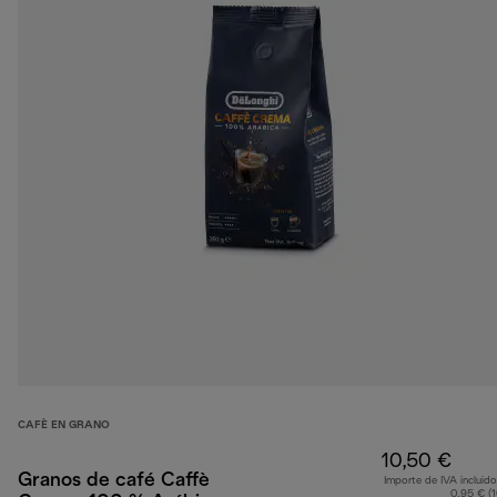
CAFÈ EN GRANO
10,50 €
Granos de café Caffè
Importe de IVA incluido
0,95 € (