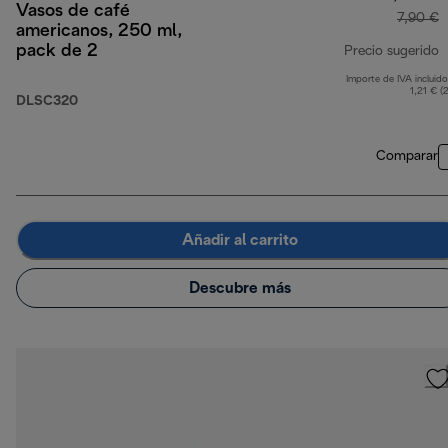
Vasos de café
7,90 €
americanos, 250 ml,
pack de 2
Precio sugerido
Importe de IVA incluido
p
1,21 € (
DLSC320
Comparar
Añadir al carrito
Descubre más