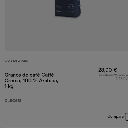
CAFÈ EN GRANO
28,90 €
Granos de café Caffè
Importe de IVA incluido
2,63 € (
Crema, 100 % Arábica,
1 kg
DLSC618
Comparar