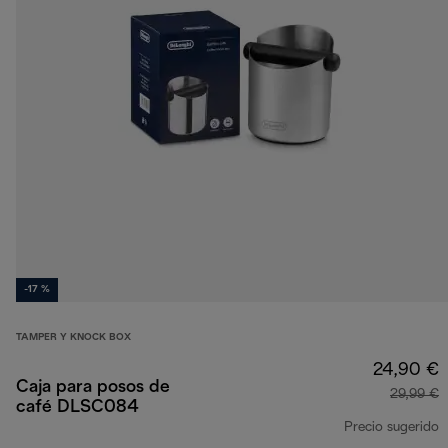
-17 %
TAMPER Y KNOCK BOX
24,90 €
Caja para posos de
29,99 €
café DLSC084
Precio sugerido