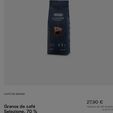
CAFÈ EN GRANO
27,90 €
Granos de café
Importe de IVA incluido
2,54 € (
Selezione, 70 %