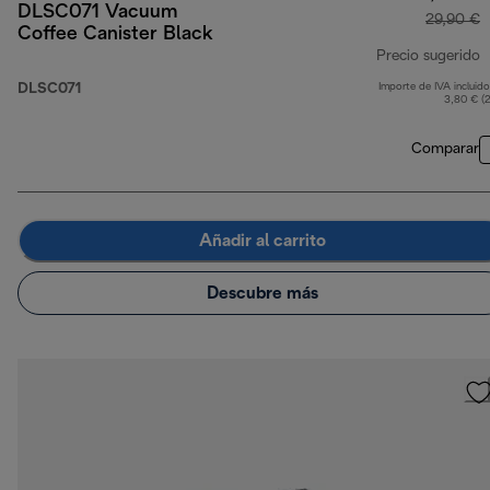
DLSC071 Vacuum
29,90 €
Coffee Canister Black
Precio sugerido
DLSC071
Importe de IVA incluido
p
3,80 € (
Comparar
Añadir al carrito
Descubre más