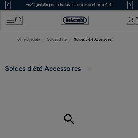
Skip
Envío gratuito por todas las compras superiores a 49€
to
Content
Accessibility
Statement
Offre Speciale
Soldes d'été
Soldes d'été Accessoires
Soldes d'été Accessoires