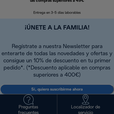
las compras superiores a 49€
En los siguien
Entrega en 3-5 días laborables
¡ÚNETE A LA FAMILIA!
Regístrate a nuestra Newsletter para
enterarte de todas las novedades y ofertas y
consigue un 10% de descuento en tu primer
pedido*. (*Descuento aplicable en compras
superiores a 400€)
Sí, quiero suscribirme ahora
Preguntas
Localizador de
frecuentes
servicio