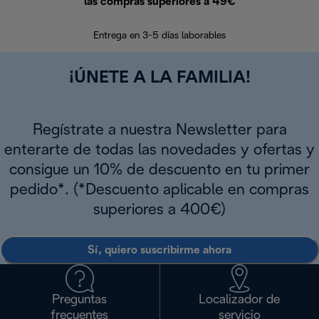
las compras superiores a 49€
En los siguien
Entrega en 3-5 días laborables
¡ÚNETE A LA FAMILIA!
Regístrate a nuestra Newsletter para
enterarte de todas las novedades y ofertas y
consigue un 10% de descuento en tu primer
pedido*. (*Descuento aplicable en compras
superiores a 400€)
Sí, quiero suscribirme ahora
Preguntas
Localizador de
frecuentes
servicio