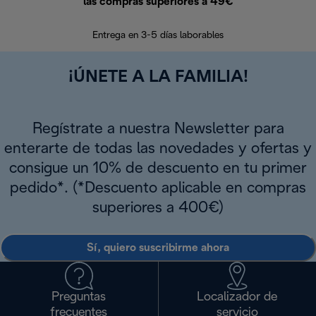
las compras superiores a 49€
En los siguien
Entrega en 3-5 días laborables
¡ÚNETE A LA FAMILIA!
Regístrate a nuestra Newsletter para
enterarte de todas las novedades y ofertas y
consigue un 10% de descuento en tu primer
pedido*. (*Descuento aplicable en compras
superiores a 400€)
Sí, quiero suscribirme ahora
Preguntas
Localizador de
frecuentes
servicio