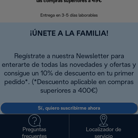
las compras superiores a 49€
En los siguien
Entrega en 3-5 días laborables
¡ÚNETE A LA FAMILIA!
Regístrate a nuestra Newsletter para
enterarte de todas las novedades y ofertas y
consigue un 10% de descuento en tu primer
pedido*. (*Descuento aplicable en compras
superiores a 400€)
Sí, quiero suscribirme ahora
Preguntas
Localizador de
frecuentes
servicio