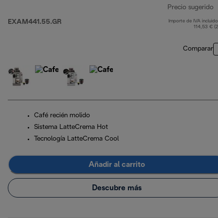
Precio sugerido
EXAM441.55.GR
Importe de IVA incluido
p
114,53 € (
Comparar
Café recién molido
Sistema LatteCrema Hot
Tecnología LatteCrema Cool
Añadir al carrito
Descubre más