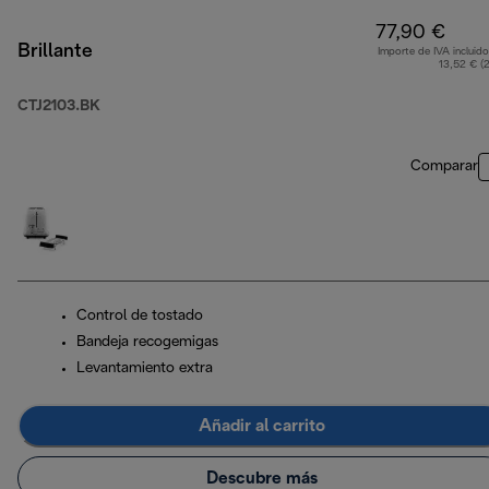
77,90 €
Brillante
Importe de IVA incluido
13,52 € (
CTJ2103.BK
Comparar
Control de tostado
Bandeja recogemigas
Levantamiento extra
Añadir al carrito
Descubre más