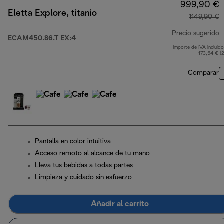
999,90 €
Eletta Explore, titanio
1149,90 €
Precio sugerido
ECAM450.86.T EX:4
Importe de IVA incluido
p
173,54 € (
Comparar
Pantalla en color intuitiva
Acceso remoto al alcance de tu mano
Lleva tus bebidas a todas partes
Limpieza y cuidado sin esfuerzo
Añadir al carrito