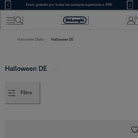
Skip
Envío gratuito por todas las compras superiores a 49€
to
Content
Accessibility
Statement
Halloween Deals
Halloween DE
Halloween DE
Filtro