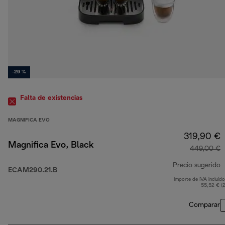
-29 %
Falta de existencias
MAGNIFICA EVO
319,90 €
Magnifica Evo, Black
449,00 €
Precio sugerido
ECAM290.21.B
Importe de IVA incluido
p
55,52 € (
Comparar