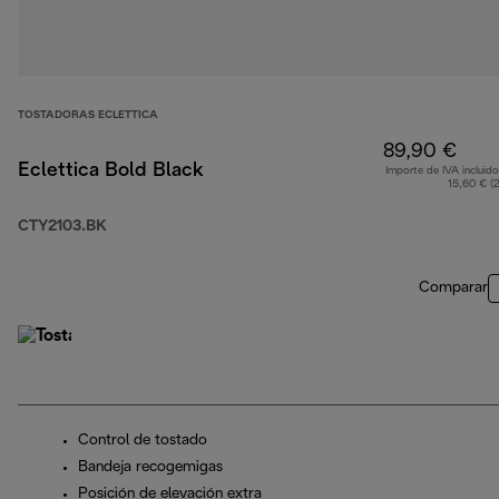
TOSTADORAS ECLETTICA
89,90 €
Eclettica Bold Black
Importe de IVA incluido
15,60 € (
CTY2103.BK
Comparar
Control de tostado
Bandeja recogemigas
Posición de elevación extra