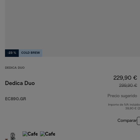
-23 %
COLD BREW
DEDICA DUO
229,90 €
Dedica Duo
299,90 €
Precio sugerido
EC890.GR
Importe de IVA incluido
p
39,90 € (
Comparar