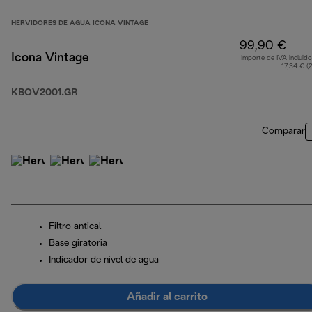
HERVIDORES DE AGUA ICONA VINTAGE
99,90 €
Icona Vintage
Importe de IVA incluido
17,34 € (
KBOV2001.GR
Comparar
Filtro antical
Base giratoria
Indicador de nivel de agua
Añadir al carrito