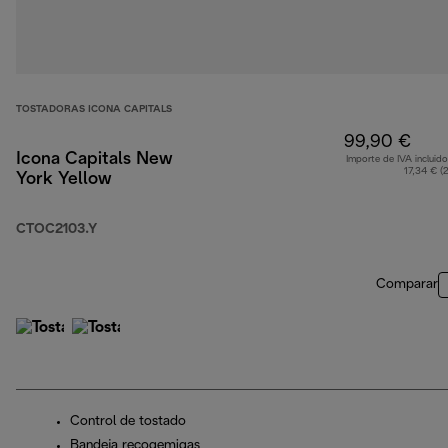
TOSTADORAS ICONA CAPITALS
99,90 €
Icona Capitals New
Importe de IVA incluido
17,34 € (
York Yellow
CTOC2103.Y
Comparar
Control de tostado
Bandeja recogemigas