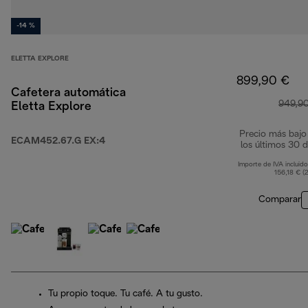
-14 %
ELETTA EXPLORE
899,90 €
Cafetera automática
949,9
Eletta Explore
Precio más bajo
ECAM452.67.G EX:4
los últimos 30 d
Importe de IVA incluido
156,18 € (
Comparar
Tu propio toque. Tu café. A tu gusto.