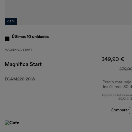
-12 %
Últimas 10 unidades
MAGNIFICA START
349,90 €
Magnifica Start
379,0
ECAM220.20.W
Precio más bajo
los últimos 30 d
Importe de IVA incluido
60,73 € (
Comparar