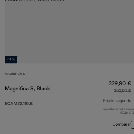
-18 %
MAGNIFICA S
329,90 €
Magnifica S, Black
399,90 €
Precio sugerido
ECAM22.110.B
Importe de IVA incluido
p
57,26 € (
Comparar