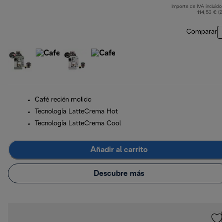
Importe de IVA incluido
p
114,53 € (
Comparar
Café recién molido
Tecnología LatteCrema Hot
Tecnología LatteCrema Cool
Añadir al carrito
Descubre más