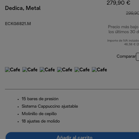
279,90 €
Dedica, Metal
299,9
ECKG6821.M
Precio más bajo
los últimos 30 d
Importe de IVA incluido
48,58 € (
Comparar
15 bares de presión
Sistema Cappuccino ajustable
Molinillo de cepillo
18 ajustes de molido
Añadir al carrito