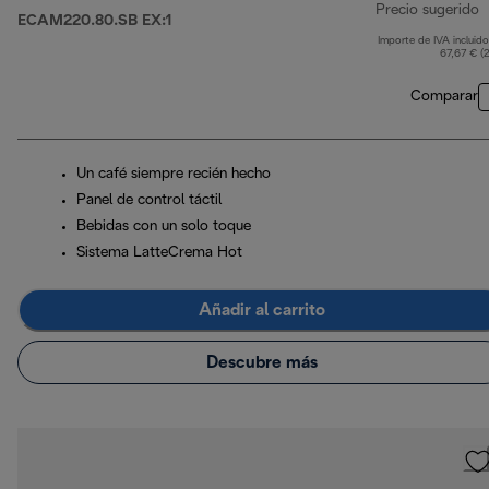
Precio sugerido
ECAM220.80.SB EX:1
Importe de IVA incluido
p
67,67 € (
Comparar
Un café siempre recién hecho
Panel de control táctil
Bebidas con un solo toque
Sistema LatteCrema Hot
Añadir al carrito
Descubre más