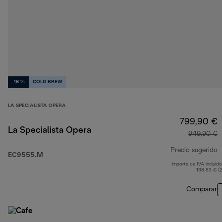
-16 %
COLD BREW
LA SPECIALISTA OPERA
799,90 €
La Specialista Opera
949,90 €
Precio sugerido
EC9555.M
Importe de IVA incluido
p
138,83 € (
Comparar