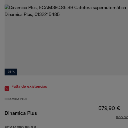
-36 %
Falta de existencias
DINAMICA PLUS
579,90 €
Dinamica Plus
599,9
ECAM380.85.SB