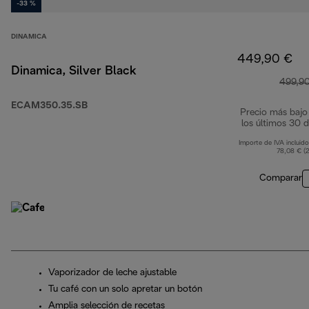
-33 %
DINAMICA
449,90 €
Dinamica, Silver Black
499,9
ECAM350.35.SB
Precio más bajo
los últimos 30 d
Importe de IVA incluido
78,08 € (
Comparar
Vaporizador de leche ajustable
Tu café con un solo apretar un botón
Amplia selección de recetas