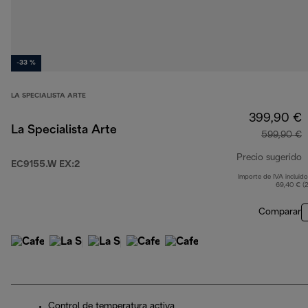
-33 %
LA SPECIALISTA ARTE
399,90 €
La Specialista Arte
599,90 €
Precio sugerido
EC9155.W EX:2
Importe de IVA incluido
p
69,40 € (
Comparar
Control de temperatura activa