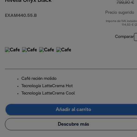
Rivelia Onyx Black
799,90 €
Precio sugerido
EXAM440.55.B
Importe de IVA incluido
p
114,53 € (
Comparar
Café recién molido
Tecnología LatteCrema Hot
Tecnología LatteCrema Cool
Añadir al carrito
Descubre más