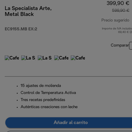
399,90 €
La Specialista Arte,
599,90 €
Metal Black
Precio sugerido
EC9155.MB EX:2
Importe de IVA incluido
p
69,40 € (
Comparar
15 ajustes de molienda
Control de Temperatura Activa
Tres recetas predefinidas
Auténticas creaciones con leche
Añadir al carrito