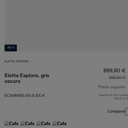
-10 %
ELETTA EXPLORE
899,90 €
Eletta Explore, gris
999,90 €
oscuro
Precio sugerido
ECAM450.65.G EX:4
Importe de IVA incluido
p
156,18 € (
Comparar