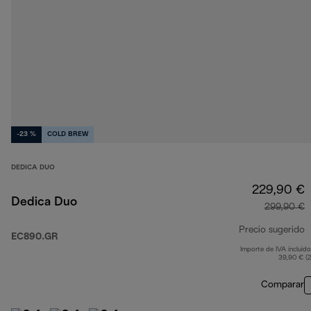
-23 %
COLD BREW
DEDICA DUO
229,90 €
Dedica Duo
299,90 €
Precio sugerido
EC890.GR
Importe de IVA incluido
p
39,90 € (
Comparar