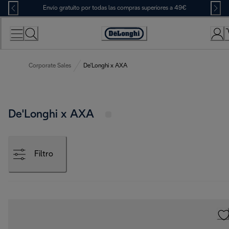
Skip
Envío gratuito por todas las compras superiores a 49€
to
Content
Accessibility
Statement
Corporate Sales
De'Longhi x AXA
De'Longhi x AXA
Filtro