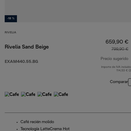
-18 %
RIVELIA
659,90 €
Rivelia Sand Beige
799,90 €
Precio sugerido
EXAM440.55.BG
Importe de IVA incluido
p
114,53 € (
Comparar
Café recién molido
Tecnología LatteCrema Hot