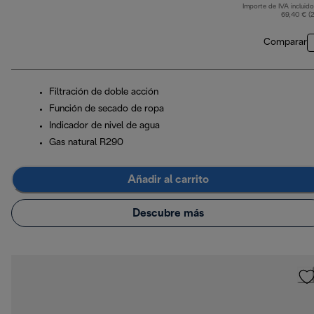
Importe de IVA incluido
p
69,40 € (
Comparar
Filtración de doble acción
Función de secado de ropa
Indicador de nivel de agua
Gas natural R290
Añadir al carrito
Descubre más