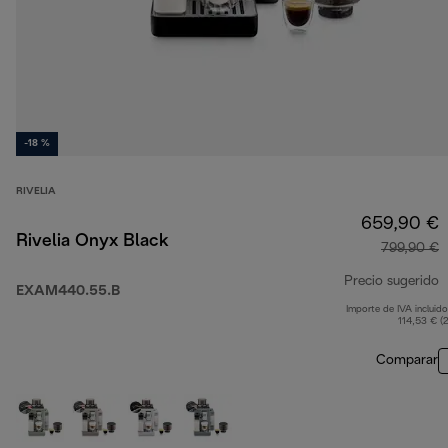
-18 %
RIVELIA
659,90 €
Rivelia Onyx Black
799,90 €
Precio sugerido
EXAM440.55.B
Importe de IVA incluido
p
114,53 € (
Comparar