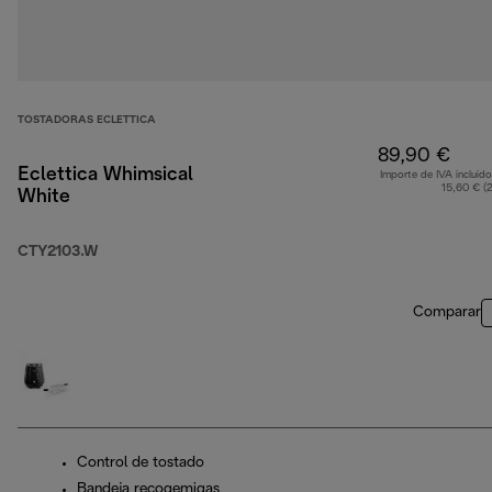
TOSTADORAS ECLETTICA
89,90 €
Eclettica Whimsical
Importe de IVA incluido
15,60 € (
White
CTY2103.W
Comparar
Control de tostado
Bandeja recogemigas