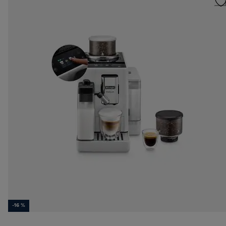
-16 %