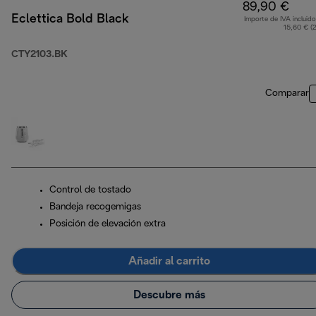
89,90 €
Eclettica Bold Black
Importe de IVA incluido
15,60 € (
CTY2103.BK
Comparar
Control de tostado
Bandeja recogemigas
Posición de elevación extra
Añadir al carrito
Descubre más