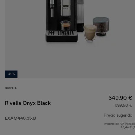
-21 %
RIVELIA
549,90 €
Rivelia Onyx Black
699,90 €
Precio sugerido
EXAM440.35.B
Importe de IVA incluido
p
95,44 € (