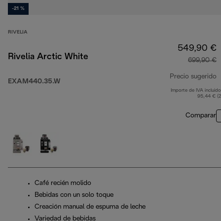
-21 %
RIVELIA
549,90 €
Rivelia Arctic White
699,90 €
Precio sugerido
EXAM440.35.W
Importe de IVA incluido
p
95,44 € (
Comparar
Café recién molido
Bebidas con un solo toque
Creación manual de espuma de leche
Variedad de bebidas