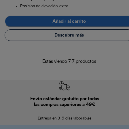
Posición de elevación-extra
Añadir al carrito
Descubre más
Estás viendo 7 7 productos
Envío estándar gratuito por todas
Devo
las compras superiores a 49€
En los siguien
Entrega en 3-5 días laborables