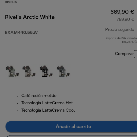
RIVELIA
669,90 €
Rivelia Arctic White
799,90 €
Precio sugerido
EXAM440.55.W
Importe de IVA incluido
p
116,26 € (
Comparar
Café recién molido
Tecnología LatteCrema Hot
Tecnología LatteCrema Cool
Añadir al carrito