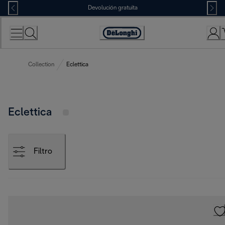
Skip
Devolución gratuita
to
Content
Accessibility
Statement
Collection
Eclettica
Eclettica
Filtro