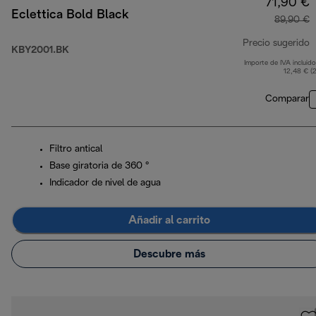
71,90 €
Eclettica Bold Black
89,90 €
Precio sugerido
KBY2001.BK
Importe de IVA incluido
p
12,48 € (
Comparar
Filtro antical
Base giratoria de 360 °
Indicador de nivel de agua
Añadir al carrito
Descubre más