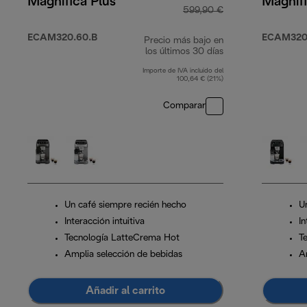
Magnifica Plus
Magnifi
599,90 €
ECAM320.60.B
ECAM320.
Precio más bajo en
los últimos 30 días
Importe de IVA incluido del
100,64 € (21%)
Comparar
Un café siempre recién hecho
U
Interacción intuitiva
In
Tecnología LatteCrema Hot
T
Amplia selección de bebidas
A
Añadir al carrito