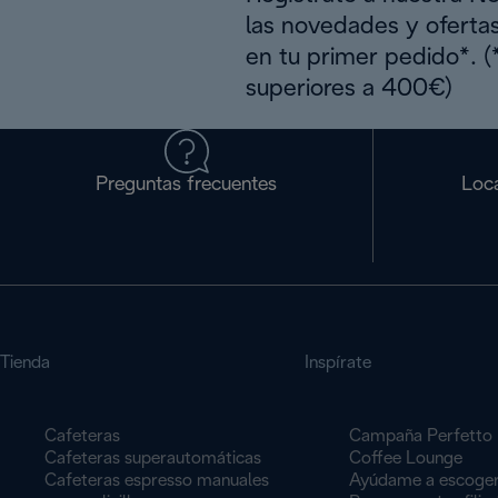
las novedades y oferta
en tu primer pedido*. 
superiores a 400€)
Preguntas frecuentes
Loca
Tienda
Inspírate
Cafeteras
Campaña Perfetto
Cafeteras superautomáticas
Coffee Lounge
Cafeteras espresso manuales
Ayúdame a escoge