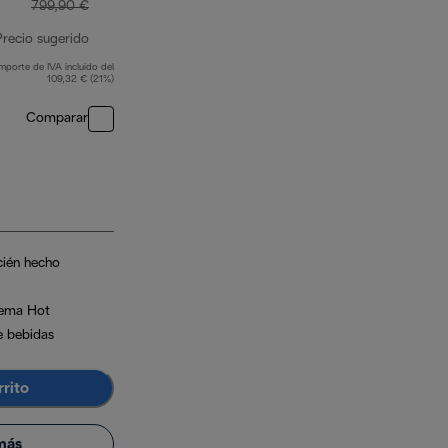
799,90 €
Precio sugerido
Importe de IVA incluido del
precio original 799,90 €
109,32 € (21%)
Comparar
cién hecho
rema Hot
e bebidas
rrito
más