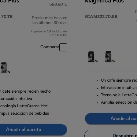
ca Plus
Magnifica Plus
599,90 €
70.TB
ECAM322.70.SB
Precio más bajo en
los últimos 30 días
Importe de IVA incluido del
97,17 € (21%)
Comparar
Un café siempre re
Interacción intuitiva
n café siempre recién hecho
Tecnología LatteC
teracción intuitiva
Amplia selección d
ecnología LatteCrema Hot
mplia selección de bebidas
Añadir al ca
Añadir al carrito
Descubre 