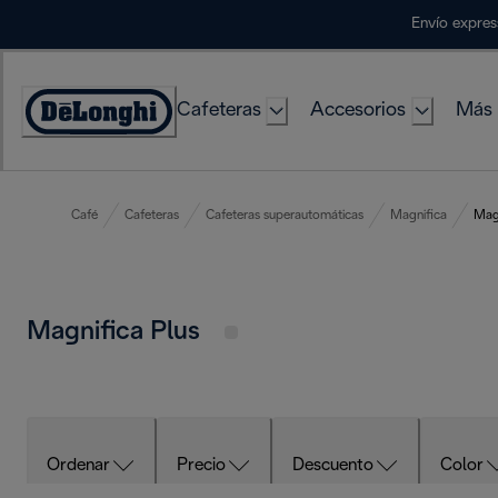
Skip
Envío expres
to
Content
Cafeteras
Accesorios
Más 
Accessibility
Statement
Café
Cafeteras
Cafeteras superautomáticas
Magnifica
Magn
Magnifica Plus
Ordenar
Precio
Descuento
Color