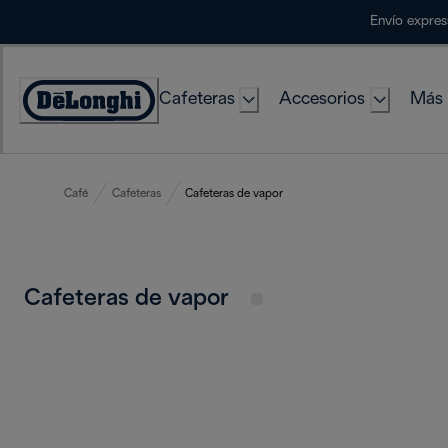
Skip
Envío expres
to
Content
Cafeteras
Accesorios
Más 
Accessibility
Statement
Café
Cafeteras
Cafeteras de vapor
Cafeteras de vapor