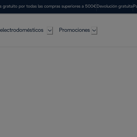
s gratuito por todas las compras superiores a 500€
Devolución gratuita
P
electrodomésticos
Promociones