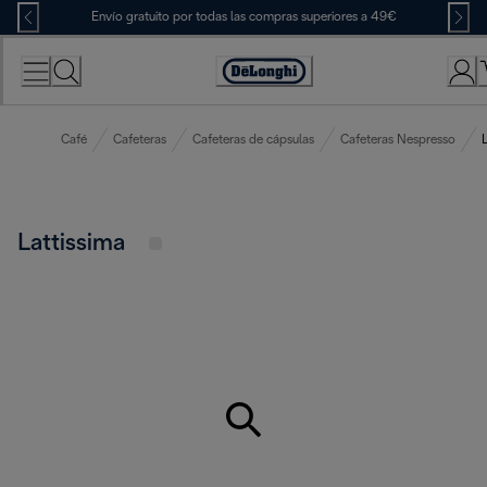
Skip
Envío gratuito por todas las compras superiores a 49€
to
Content
Accessibility
Statement
Café
Cafeteras
Cafeteras de cápsulas
Cafeteras Nespresso
L
Lattissima