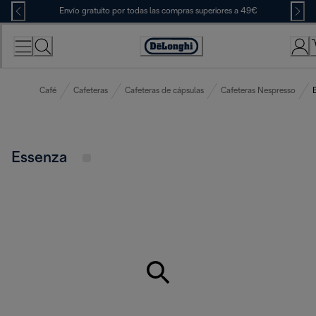
Skip
Envío gratuito por todas las compras superiores a 49€
to
Content
Accessibility
Statement
Café
Cafeteras
Cafeteras de cápsulas
Cafeteras Nespresso
Essenza