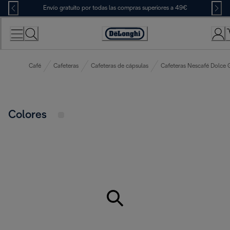
Skip
Envío gratuito por todas las compras superiores a 49€
to
Content
Accessibility
Statement
Café
Cafeteras
Cafeteras de cápsulas
Cafeteras Nescafé Dolce 
Colores