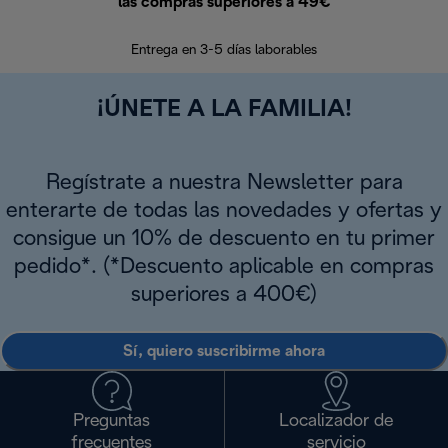
las compras superiores a 49€
En los siguien
Entrega en 3-5 días laborables
¡ÚNETE A LA FAMILIA!
Regístrate a nuestra Newsletter para
enterarte de todas las novedades y ofertas y
consigue un 10% de descuento en tu primer
pedido*. (*Descuento aplicable en compras
superiores a 400€)
Sí, quiero suscribirme ahora
Preguntas
Localizador de
frecuentes
servicio