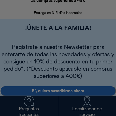
las compras superiores a 49€
En los siguien
Entrega en 3-5 días laborables
¡ÚNETE A LA FAMILIA!
Regístrate a nuestra Newsletter para
enterarte de todas las novedades y ofertas y
consigue un 10% de descuento en tu primer
pedido*. (*Descuento aplicable en compras
superiores a 400€)
Sí, quiero suscribirme ahora
Preguntas
Localizador de
frecuentes
servicio