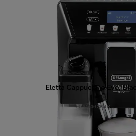
Eletta Cappuccino Evo, Bla
ECAM46.860.B