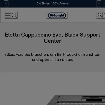
Skip
0% Zinsen, 100% Aroma!
to
Content
Erklärung
zur
Zugänglichkeit
Eletta Cappuccino Evo, Black Support
Center
Alles, was Sie brauchen, um Ihr Produkt einzurichten
und optimal zu nutzen.