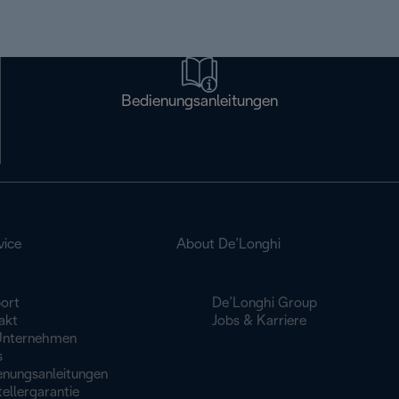
Bedienungsanleitungen
vice
About De’Longhi
ort
De’Longhi Group
akt
Jobs & Karriere
Unternehmen
s
enungsanleitungen
ellergarantie