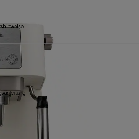
tshinweise
uide
sanleitung