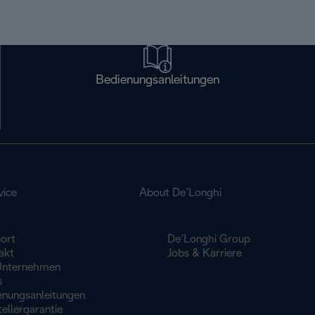
Bedienungsanleitungen
vice
About De’Longhi
ort
De’Longhi Group
akt
Jobs & Karriere
Unternehmen
s
enungsanleitungen
ellergarantie